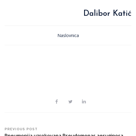
Dalibor Katić
Naslovnica
PREVIOUS POST
Pneumonija uzrokovana Pseudomonas aeruginosa