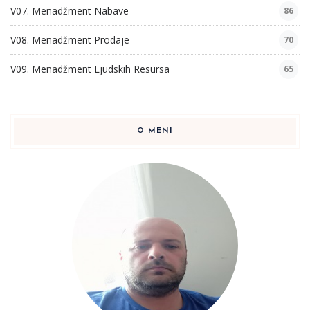
V07. Menadžment Nabave
86
V08. Menadžment Prodaje
70
V09. Menadžment Ljudskih Resursa
65
O MENI