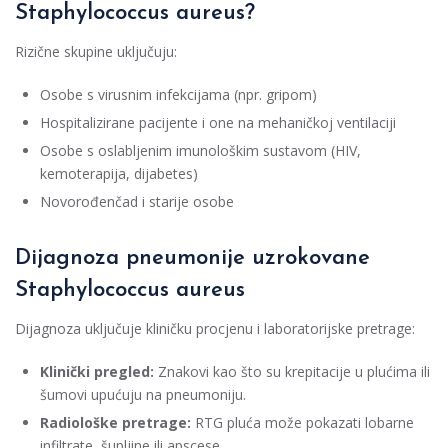
Staphylococcus aureus?
Rizične skupine uključuju:
Osobe s virusnim infekcijama (npr. gripom)
Hospitalizirane pacijente i one na mehaničkoj ventilaciji
Osobe s oslabljenim imunološkim sustavom (HIV,
kemoterapija, dijabetes)
Novorođenčad i starije osobe
Dijagnoza pneumonije uzrokovane
Staphylococcus aureus
Dijagnoza uključuje kliničku procjenu i laboratorijske pretrage:
Klinički pregled:
Znakovi kao što su krepitacije u plućima ili
šumovi upućuju na pneumoniju.
Radiološke pretrage:
RTG pluća može pokazati lobarne
infiltrate, šupljine ili apscese.