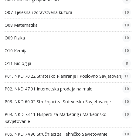
O07 Tjelesna i zdravstvena kultura
10
O08 Matematika
10
O09 Fizika
10
O10 Kemija
10
O11 Biologija
8
P01. NKD 70.22 Strateško Planiranje i Poslovno Savjetovanje
11
P02. NKD 47.91 Internetska prodaja na malo
10
P03. NKD 60.02 Stručnjaci za Softversko Savjetovanje
10
P04. NKD 73.11 Eksperti za Marketing i Marketinško
10
Savjetovanje
P05. NKD 74.90 Stručnjaci za Tehničko Savjetovanje
10