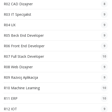
R02 CAD Dizajner
8
R03 IT Specijalist
9
R04 UX
9
R05 Beck End Developer
9
R06 Front End Developer
9
R07 Full Stack Developer
10
R08 Web Dizajner
9
R09 Razvoj Aplikacija
9
R10 Machine Learning
10
R11 ERP
10
R12 IOT
9