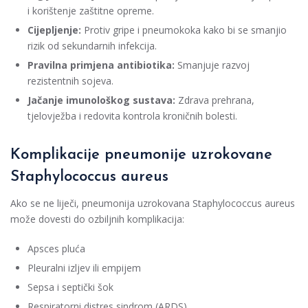
i korištenje zaštitne opreme.
Cijepljenje:
Protiv gripe i pneumokoka kako bi se smanjio
rizik od sekundarnih infekcija.
Pravilna primjena antibiotika:
Smanjuje razvoj
rezistentnih sojeva.
Jačanje imunološkog sustava:
Zdrava prehrana,
tjelovježba i redovita kontrola kroničnih bolesti.
Komplikacije pneumonije uzrokovane
Staphylococcus aureus
Ako se ne liječi, pneumonija uzrokovana Staphylococcus aureus
može dovesti do ozbiljnih komplikacija:
Apsces pluća
Pleuralni izljev ili empijem
Sepsa i septički šok
Respiratorni distres sindrom (ARDS)