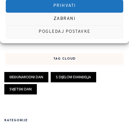
PRIHVATI
ZABRANI
Interaktivni odnos politike (države) i
privatnog sektora
POGLEDAJ POSTAVKE
11 SRPNJA, 2026
TAG CLOUD
MEĐUNARODNI DAN
S DIJELOM EVANĐELJA
SVJETSKI DAN
KATEGORIJE