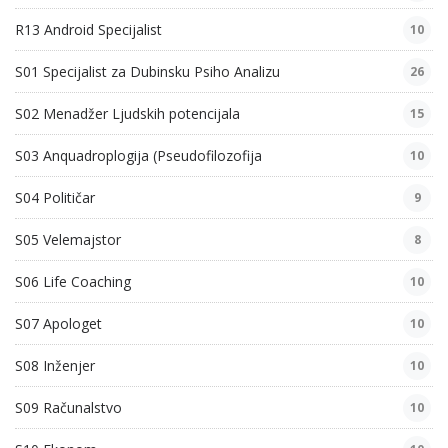
R13 Android Specijalist
10
S01 Specijalist za Dubinsku Psiho Analizu
26
S02 Menadžer Ljudskih potencijala
15
S03 Anquadroplogija (Pseudofilozofija
10
S04 Političar
9
S05 Velemajstor
8
S06 Life Coaching
10
S07 Apologet
10
S08 Inženjer
10
S09 Računalstvo
10