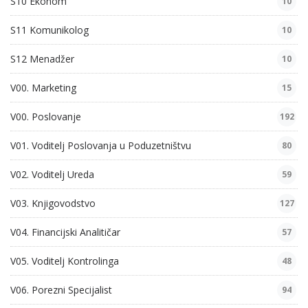
S10 Ekonom
10
S11 Komunikolog
10
S12 Menadžer
10
V00. Marketing
15
V00. Poslovanje
192
V01. Voditelj Poslovanja u Poduzetništvu
80
V02. Voditelj Ureda
59
V03. Knjigovodstvo
127
V04. Financijski Analitičar
57
V05. Voditelj Kontrolinga
48
V06. Porezni Specijalist
94