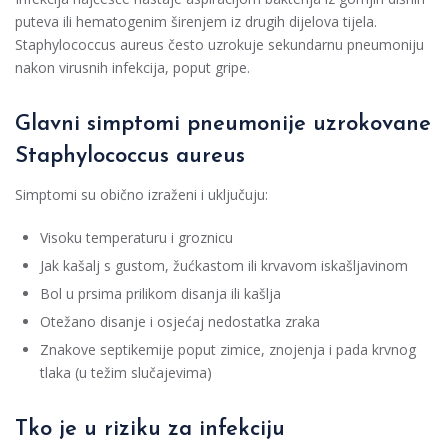
puteva ili hematogenim širenjem iz drugih dijelova tijela.
Staphylococcus aureus često uzrokuje sekundarnu pneumoniju
nakon virusnih infekcija, poput gripe.
Glavni simptomi pneumonije uzrokovane
Staphylococcus aureus
Simptomi su obično izraženi i uključuju:
Visoku temperaturu i groznicu
Jak kašalj s gustom, žućkastom ili krvavom iskašljavinom
Bol u prsima prilikom disanja ili kašlja
Otežano disanje i osjećaj nedostatka zraka
Znakove septikemije poput zimice, znojenja i pada krvnog
tlaka (u težim slučajevima)
Tko je u riziku za infekciju