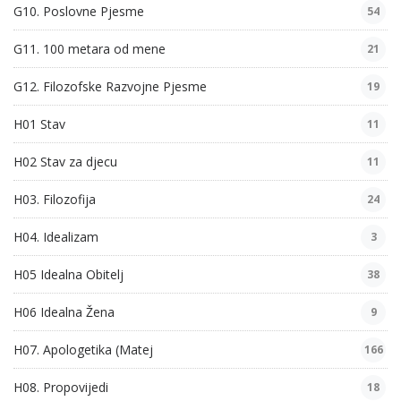
G10. Poslovne Pjesme
54
G11. 100 metara od mene
21
G12. Filozofske Razvojne Pjesme
19
H01 Stav
11
H02 Stav za djecu
11
H03. Filozofija
24
H04. Idealizam
3
H05 Idealna Obitelj
38
H06 Idealna Žena
9
H07. Apologetika (Matej
166
H08. Propovijedi
18