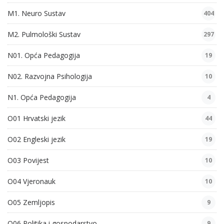
M1. Neuro Sustav
404
M2. Pulmološki Sustav
297
N01. Opća Pedagogija
19
N02. Razvojna Psihologija
10
N1. Opća Pedagogija
4
O01 Hrvatski jezik
44
O02 Engleski jezik
19
O03 Povijest
10
O04 Vjeronauk
10
O05 Zemljopis
9
O06 Politika i gospodarstvo
9