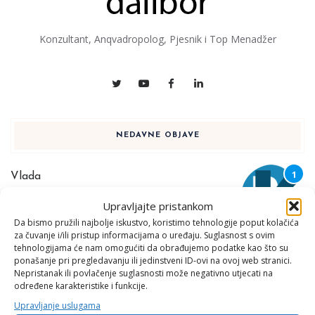
Konzultant, Anqvadropolog, Pjesnik i Top Menadžer
NEDAVNE OBJAVE
Vlada
1 KOLOVOZA, 2026
Upravljajte pristankom
Da bismo pružili najbolje iskustvo, koristimo tehnologije poput kolačića
za čuvanje i/ili pristup informacijama o uređaju. Suglasnost s ovim
tehnologijama će nam omogućiti da obrađujemo podatke kao što su
ponašanje pri pregledavanju ili jedinstveni ID-ovi na ovoj web stranici.
Nepristanak ili povlačenje suglasnosti može negativno utjecati na
Političar novog kova
određene karakteristike i funkcije.
30 SRPNJA, 2026
Upravljanje uslugama