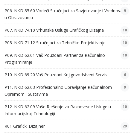
P06. NKD 85.60 Vodeći Stručnjaci za Savjetovanje i Vrednovanje
9
u Obrazovanju
P07. NKD 74.10 Vrhunske Usluge Grafičkog Dizajna
10
P08. NKD 71.12 Stručnjaci za Tehničko Projektiranje
10
P09. NKD 62.01 Vaš Pouzdani Partner za Računalno
10
Programiranje
P10. NKD 69.20 Vaš Pouzdani Knjigovodstveni Servis
6
P11. NKD 62.03 Profesionalno Upravljanje Računalnom
9
Opremom i Sustavima
P12. NKD 62.09 Vaše Rješenje za Raznovrsne Usluge u
10
Informacijskoj Tehnologiji
R01 Grafički Dizajner
29