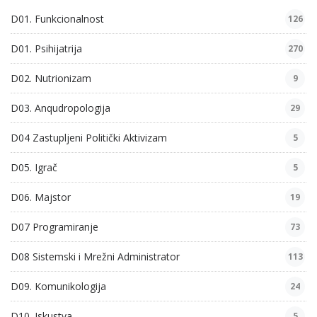
D01. Funkcionalnost
126
D01. Psihijatrija
270
D02. Nutrionizam
9
D03. Anqudropologija
29
D04 Zastupljeni Politički Aktivizam
5
D05. Igrač
5
D06. Majstor
19
D07 Programiranje
73
D08 Sistemski i Mrežni Administrator
113
D09. Komunikologija
24
D10. Iskustva
5