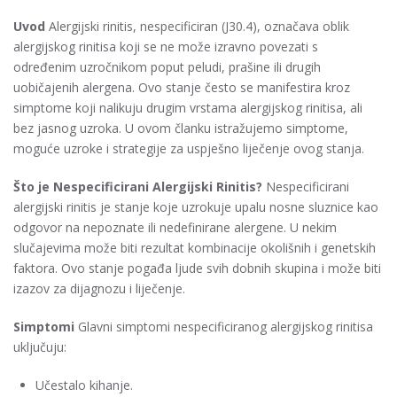
Uvod
Alergijski rinitis, nespecificiran (J30.4), označava oblik
alergijskog rinitisa koji se ne može izravno povezati s
određenim uzročnikom poput peludi, prašine ili drugih
uobičajenih alergena. Ovo stanje često se manifestira kroz
simptome koji nalikuju drugim vrstama alergijskog rinitisa, ali
bez jasnog uzroka. U ovom članku istražujemo simptome,
moguće uzroke i strategije za uspješno liječenje ovog stanja.
Što je Nespecificirani Alergijski Rinitis?
Nespecificirani
alergijski rinitis je stanje koje uzrokuje upalu nosne sluznice kao
odgovor na nepoznate ili nedefinirane alergene. U nekim
slučajevima može biti rezultat kombinacije okolišnih i genetskih
faktora. Ovo stanje pogađa ljude svih dobnih skupina i može biti
izazov za dijagnozu i liječenje.
Simptomi
Glavni simptomi nespecificiranog alergijskog rinitisa
uključuju:
Učestalo kihanje.