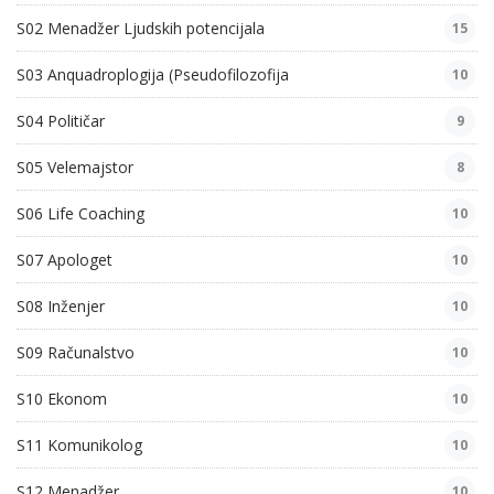
S02 Menadžer Ljudskih potencijala
15
S03 Anquadroplogija (Pseudofilozofija
10
S04 Političar
9
S05 Velemajstor
8
S06 Life Coaching
10
S07 Apologet
10
S08 Inženjer
10
S09 Računalstvo
10
S10 Ekonom
10
S11 Komunikolog
10
S12 Menadžer
10