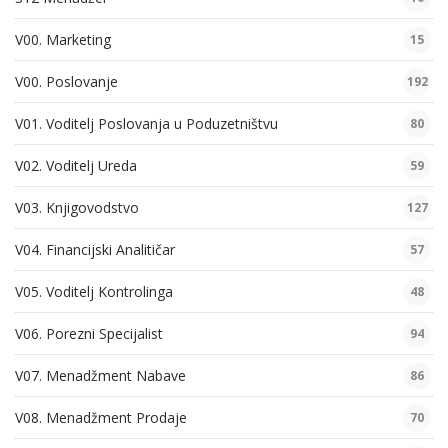
V00. Marketing
15
V00. Poslovanje
192
V01. Voditelj Poslovanja u Poduzetništvu
80
V02. Voditelj Ureda
59
V03. Knjigovodstvo
127
V04. Financijski Analitičar
57
V05. Voditelj Kontrolinga
48
V06. Porezni Specijalist
94
V07. Menadžment Nabave
86
V08. Menadžment Prodaje
70