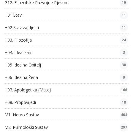
G12. Filozofske Razvojne Pjesme
19
H01 Stav
11
H02 Stav za djecu
11
H03. Filozofija
24
H04. Idealizam
3
H05 Idealna Obitelj
38
H06 Idealna Žena
9
H07. Apologetika (Matej
166
H08. Propovijedi
18
M1. Neuro Sustav
404
M2. Pulmološki Sustav
297