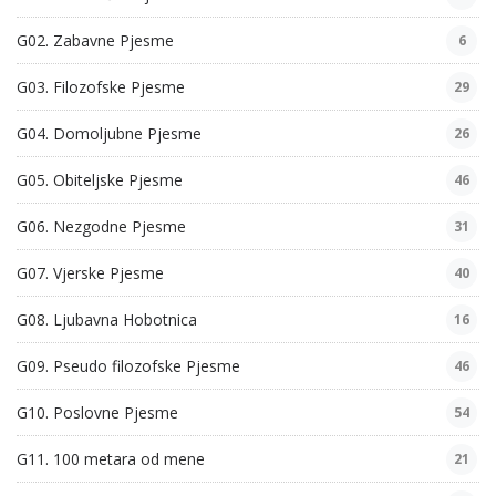
G02. Zabavne Pjesme
6
G03. Filozofske Pjesme
29
G04. Domoljubne Pjesme
26
G05. Obiteljske Pjesme
46
G06. Nezgodne Pjesme
31
G07. Vjerske Pjesme
40
G08. Ljubavna Hobotnica
16
G09. Pseudo filozofske Pjesme
46
G10. Poslovne Pjesme
54
G11. 100 metara od mene
21