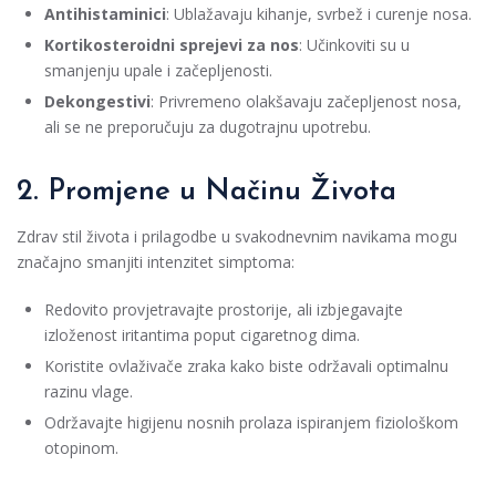
Antihistaminici
: Ublažavaju kihanje, svrbež i curenje nosa.
Kortikosteroidni sprejevi za nos
: Učinkoviti su u
smanjenju upale i začepljenosti.
Dekongestivi
: Privremeno olakšavaju začepljenost nosa,
ali se ne preporučuju za dugotrajnu upotrebu.
2. Promjene u Načinu Života
Zdrav stil života i prilagodbe u svakodnevnim navikama mogu
značajno smanjiti intenzitet simptoma:
Redovito provjetravajte prostorije, ali izbjegavajte
izloženost iritantima poput cigaretnog dima.
Koristite ovlaživače zraka kako biste održavali optimalnu
razinu vlage.
Održavajte higijenu nosnih prolaza ispiranjem fiziološkom
otopinom.