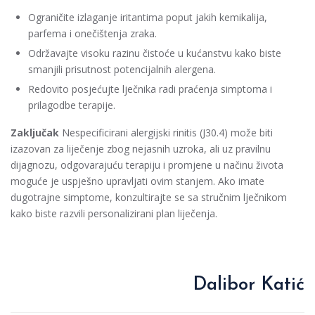
Ograničite izlaganje iritantima poput jakih kemikalija,
parfema i onečištenja zraka.
Održavajte visoku razinu čistoće u kućanstvu kako biste
smanjili prisutnost potencijalnih alergena.
Redovito posjećujte lječnika radi praćenja simptoma i
prilagodbe terapije.
Zaključak
Nespecificirani alergijski rinitis (J30.4) može biti
izazovan za liječenje zbog nejasnih uzroka, ali uz pravilnu
dijagnozu, odgovarajuću terapiju i promjene u načinu života
moguće je uspješno upravljati ovim stanjem. Ako imate
dugotrajne simptome, konzultirajte se sa stručnim lječnikom
kako biste razvili personalizirani plan liječenja.
Dalibor Katić