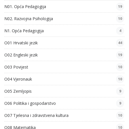
N01. Opća Pedagogija
19
N02. Razvojna Psihologija
10
N1. Opća Pedagogija
4
O01 Hrvatski jezik
44
O02 Engleski jezik
19
O03 Povijest
10
O04 Vjeronauk
10
O05 Zemljopis
9
O06 Politika i gospodarstvo
9
O07 Tjelesna i zdravstvena kultura
10
O08 Matematika
10