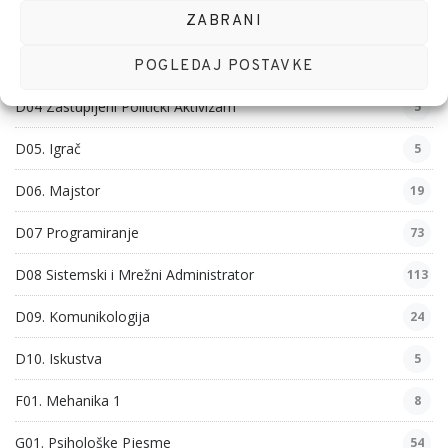
ZABRANI
D02. Nutrionizam
9
D03. Anqudropologija
29
POGLEDAJ POSTAVKE
D04 Zastupljeni Politički Aktivizam
5
D05. Igrač
5
D06. Majstor
19
D07 Programiranje
73
D08 Sistemski i Mrežni Administrator
113
D09. Komunikologija
24
D10. Iskustva
5
F01. Mehanika 1
8
G01. Psihološke Pjesme
54