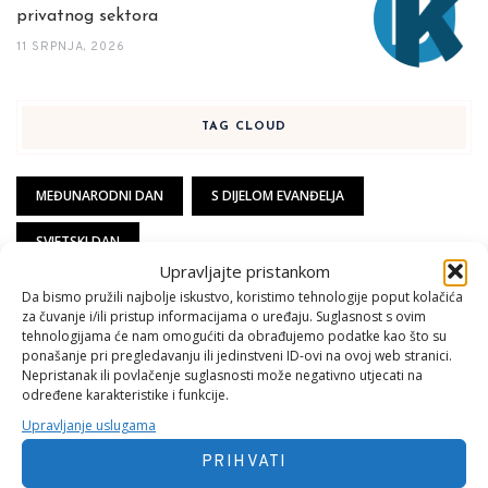
privatnog sektora
11 SRPNJA, 2026
TAG CLOUD
MEĐUNARODNI DAN
S DIJELOM EVANĐELJA
SVJETSKI DAN
Upravljajte pristankom
Da bismo pružili najbolje iskustvo, koristimo tehnologije poput kolačića
za čuvanje i/ili pristup informacijama o uređaju. Suglasnost s ovim
tehnologijama će nam omogućiti da obrađujemo podatke kao što su
ponašanje pri pregledavanju ili jedinstveni ID-ovi na ovoj web stranici.
KATEGORIJE
Nepristanak ili povlačenje suglasnosti može negativno utjecati na
određene karakteristike i funkcije.
D01. Funkcionalnost
126
Upravljanje uslugama
PRIHVATI
D01. Psihijatrija
270