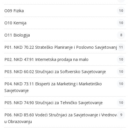
O09 Fizika
10
O10 Kemija
10
O11 Biologija
8
P01. NKD 70.22 Strateško Planiranje i Poslovno Savjetovanje
11
P02. NKD 47.91 Internetska prodaja na malo
10
P03. NKD 60.02 Stručnjaci za Softversko Savjetovanje
10
P04. NKD 73.11 Eksperti za Marketing i Marketinško
10
Savjetovanje
P05. NKD 74.90 Stručnjaci za Tehničko Savjetovanje
10
P06. NKD 85.60 Vodeći Stručnjaci za Savjetovanje i Vrednovanje
9
u Obrazovanju