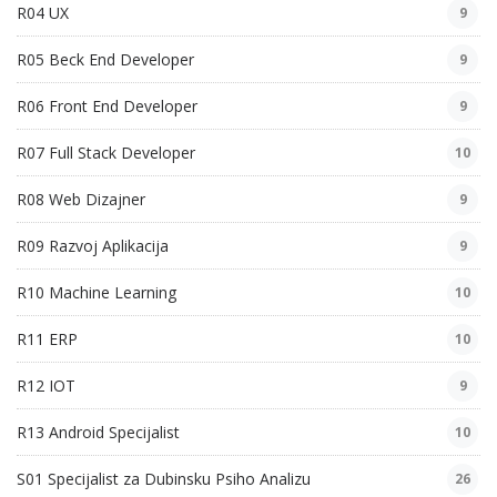
R04 UX
9
R05 Beck End Developer
9
R06 Front End Developer
9
R07 Full Stack Developer
10
R08 Web Dizajner
9
R09 Razvoj Aplikacija
9
R10 Machine Learning
10
R11 ERP
10
R12 IOT
9
R13 Android Specijalist
10
S01 Specijalist za Dubinsku Psiho Analizu
26