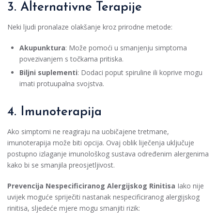
3. Alternativne Terapije
Neki ljudi pronalaze olakšanje kroz prirodne metode:
Akupunktura
: Može pomoći u smanjenju simptoma
povezivanjem s točkama pritiska.
Biljni suplementi
: Dodaci poput spiruline ili koprive mogu
imati protuupalna svojstva.
4. Imunoterapija
Ako simptomi ne reagiraju na uobičajene tretmane,
imunoterapija može biti opcija. Ovaj oblik liječenja uključuje
postupno izlaganje imunološkog sustava određenim alergenima
kako bi se smanjila preosjetljivost.
Prevencija Nespecificiranog Alergijskog Rinitisa
Iako nije
uvijek moguće spriječiti nastanak nespecificiranog alergijskog
rinitisa, sljedeće mjere mogu smanjiti rizik: