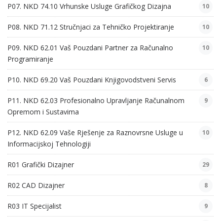
P07. NKD 74.10 Vrhunske Usluge Grafičkog Dizajna
10
P08. NKD 71.12 Stručnjaci za Tehničko Projektiranje
10
P09. NKD 62.01 Vaš Pouzdani Partner za Računalno
10
Programiranje
P10. NKD 69.20 Vaš Pouzdani Knjigovodstveni Servis
6
P11. NKD 62.03 Profesionalno Upravljanje Računalnom
9
Opremom i Sustavima
P12. NKD 62.09 Vaše Rješenje za Raznovrsne Usluge u
10
Informacijskoj Tehnologiji
R01 Grafički Dizajner
29
R02 CAD Dizajner
8
R03 IT Specijalist
9