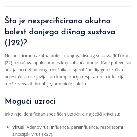
Što je nespecificirana akutna
bolest donjega dišnog sustava
(J22)?
Nespecificirana akutna bolest donjega dišnog sustava (ICD kod
J22) označava upalni proces koji zahvaća donje dišne puteve, ali
bez jasno definiranog uzročnika ili specifične dijagnoze. Ova
bolest često se javlja kao komplikacija respiratornih infekcija i
može zahvatiti bronhije, bronhiole i pluća.
Mogući uzroci
Iako nije identificiran specifičan uzročnik, najčešći krivci su:
Virusi
: Adenovirus, influenca, parainfluenca, respiratorni
sincicijski virus (RSV).