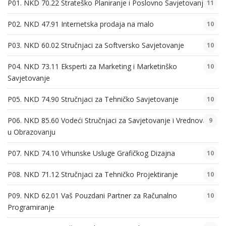
P01. NKD 70.22 Strateško Planiranje i Poslovno Savjetovanje
11
P02. NKD 47.91 Internetska prodaja na malo
10
P03. NKD 60.02 Stručnjaci za Softversko Savjetovanje
10
P04. NKD 73.11 Eksperti za Marketing i Marketinško
10
Savjetovanje
P05. NKD 74.90 Stručnjaci za Tehničko Savjetovanje
10
P06. NKD 85.60 Vodeći Stručnjaci za Savjetovanje i Vrednovanje
9
u Obrazovanju
P07. NKD 74.10 Vrhunske Usluge Grafičkog Dizajna
10
P08. NKD 71.12 Stručnjaci za Tehničko Projektiranje
10
P09. NKD 62.01 Vaš Pouzdani Partner za Računalno
10
Programiranje