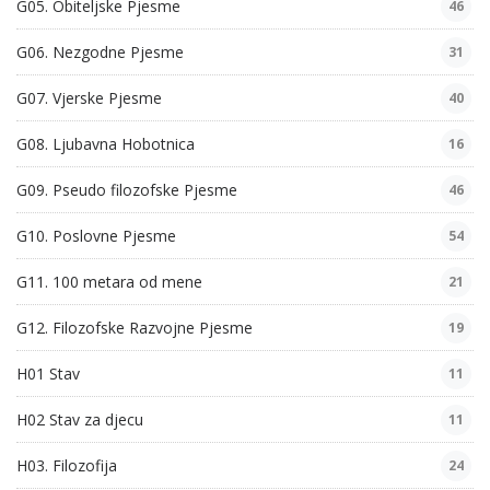
G05. Obiteljske Pjesme
46
G06. Nezgodne Pjesme
31
G07. Vjerske Pjesme
40
G08. Ljubavna Hobotnica
16
G09. Pseudo filozofske Pjesme
46
G10. Poslovne Pjesme
54
G11. 100 metara od mene
21
G12. Filozofske Razvojne Pjesme
19
H01 Stav
11
H02 Stav za djecu
11
H03. Filozofija
24