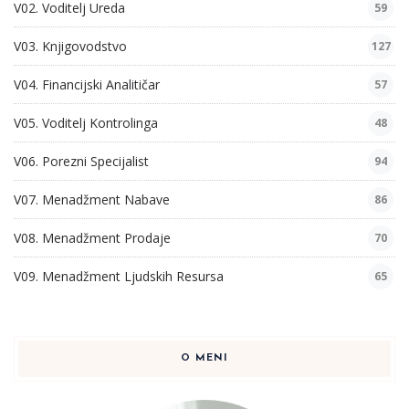
V02. Voditelj Ureda
59
V03. Knjigovodstvo
127
V04. Financijski Analitičar
57
V05. Voditelj Kontrolinga
48
V06. Porezni Specijalist
94
V07. Menadžment Nabave
86
V08. Menadžment Prodaje
70
V09. Menadžment Ljudskih Resursa
65
O MENI