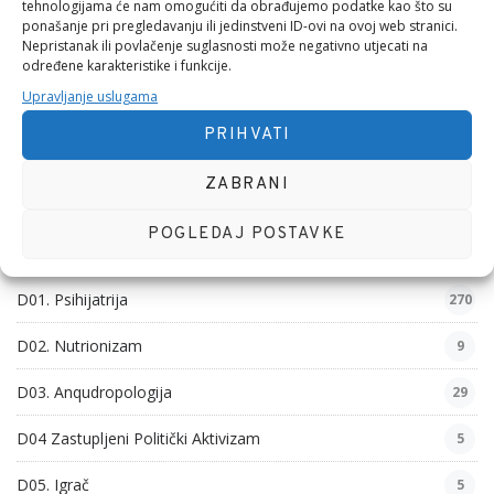
tehnologijama će nam omogućiti da obrađujemo podatke kao što su
MEĐUNARODNI DAN
S DIJELOM EVANĐELJA
ponašanje pri pregledavanju ili jedinstveni ID-ovi na ovoj web stranici.
Nepristanak ili povlačenje suglasnosti može negativno utjecati na
određene karakteristike i funkcije.
SVJETSKI DAN
Upravljanje uslugama
PRIHVATI
ZABRANI
KATEGORIJE
POGLEDAJ POSTAVKE
D01. Funkcionalnost
126
D01. Psihijatrija
270
D02. Nutrionizam
9
D03. Anqudropologija
29
D04 Zastupljeni Politički Aktivizam
5
D05. Igrač
5