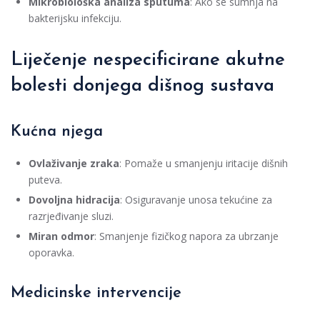
Mikrobiološka analiza sputuma
: Ako se sumnja na
bakterijsku infekciju.
Liječenje nespecificirane akutne
bolesti donjega dišnog sustava
Kućna njega
Ovlaživanje zraka
: Pomaže u smanjenju iritacije dišnih
puteva.
Dovoljna hidracija
: Osiguravanje unosa tekućine za
razrjeđivanje sluzi.
Miran odmor
: Smanjenje fizičkog napora za ubrzanje
oporavka.
Medicinske intervencije