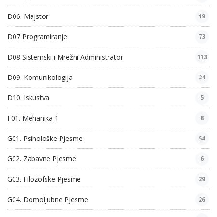
D06. Majstor
19
D07 Programiranje
73
D08 Sistemski i Mrežni Administrator
113
D09. Komunikologija
24
D10. Iskustva
5
F01. Mehanika 1
8
G01. Psihološke Pjesme
54
G02. Zabavne Pjesme
6
G03. Filozofske Pjesme
29
G04. Domoljubne Pjesme
26