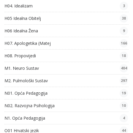
H04. Idealizam
3
H05 Idealna Obitelj
38
H06 Idealna Žena
9
H07. Apologetika (Matej
166
H08. Propovijedi
18
M1. Neuro Sustav
404
M2. Pulmološki Sustav
297
N01. Opća Pedagogija
19
N02. Razvojna Psihologija
10
N1. Opća Pedagogija
4
O01 Hrvatski jezik
44