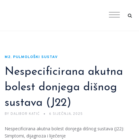
M2. PULMOLOŠKI SUSTAV
Nespecificirana akutna
bolest donjega dišnog
sustava (J22)
BY
DALIBOR KATIĆ
6 SIJEČNJA, 2025
Nespecificirana akutna bolest donjega dišnog sustava (J22):
Simptomi, dijagnoza i liječenje