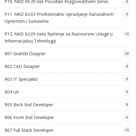
P10. NKD 69.20 Vaš Pouzdani Knjigovodstveni Servis
6
P11. NKD 62.03 Profesionalno Upravljanje Računalnom
9
Opremom i Sustavima
P12. NKD 62.09 Vaše Rješenje za Raznovrsne Usluge u
10
Informacijskoj Tehnologiji
R01 Grafički Dizajner
29
R02 CAD Dizajner
8
R03 IT Specijalist
9
R04 UX
9
R05 Beck End Developer
9
R06 Front End Developer
9
R07 Full Stack Developer
10