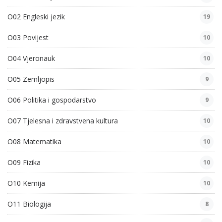
O02 Engleski jezik
19
O03 Povijest
10
O04 Vjeronauk
10
O05 Zemljopis
9
O06 Politika i gospodarstvo
9
O07 Tjelesna i zdravstvena kultura
10
O08 Matematika
10
O09 Fizika
10
O10 Kemija
10
O11 Biologija
8