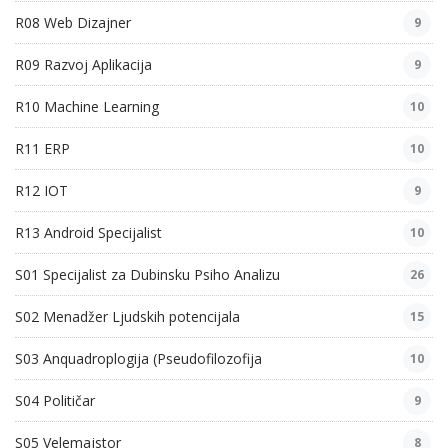
R08 Web Dizajner
9
R09 Razvoj Aplikacija
9
R10 Machine Learning
10
R11 ERP
10
R12 IOT
9
R13 Android Specijalist
10
S01 Specijalist za Dubinsku Psiho Analizu
26
S02 Menadžer Ljudskih potencijala
15
S03 Anquadroplogija (Pseudofilozofija
10
S04 Političar
9
S05 Velemajstor
8