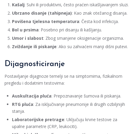
Kašalj
: Suhi ili produktivni, često praćen iskašljavanjem sluzi.
Ubrzano disanje (tahipneja)
: Kao znak otežanog disanja.
Povišena tjelesna temperatura
: Česta kod infekcija.
Bol u prsima
: Posebno pri disanju ili kašljanju.
Umor i slabost
: Zbog smanjene oksigenacije organizma.
Zviždanje ili piskanje
: Ako su zahvaćeni manji dišni putevi.
Dijagnosticiranje
Postavljanje dijagnoze temelji se na simptomima, fizikalnom
pregledu i dodatnim testovima:
Auskultacija pluća
: Prepoznavanje šumova ili piskanja.
RTG pluća
: Za isključivanje pneumonije ili drugih ozbiljnijih
stanja.
Laboratorijske pretrage
: Uključuju krvne testove za
upalne parametre (CRP, leukociti).