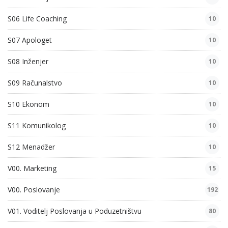
S06 Life Coaching
10
S07 Apologet
10
S08 Inženjer
10
S09 Računalstvo
10
S10 Ekonom
10
S11 Komunikolog
10
S12 Menadžer
10
V00. Marketing
15
V00. Poslovanje
192
V01. Voditelj Poslovanja u Poduzetništvu
80