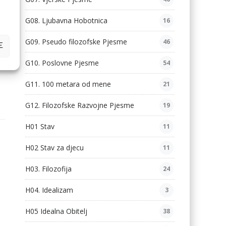
G08. Ljubavna Hobotnica
16
G09. Pseudo filozofske Pjesme
46
E
G10. Poslovne Pjesme
54
G11. 100 metara od mene
21
G12. Filozofske Razvojne Pjesme
19
H01 Stav
11
H02 Stav za djecu
11
H03. Filozofija
24
H04. Idealizam
3
H05 Idealna Obitelj
38