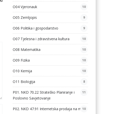
ki
O04 Vjeronauk
10
O05 Zemljopis
9
O06 Politika i gospodarstvo
9
O07 Tjelesna i zdravstvena kultura
10
O08 Matematika
10
O09 Fizika
10
O10 Kemija
10
O11 Biologija
8
P01. NKD 70.22 Strateško Planiranje i
11
Poslovno Savjetovanje
P02. NKD 47.91 Internetska prodaja na malo
10