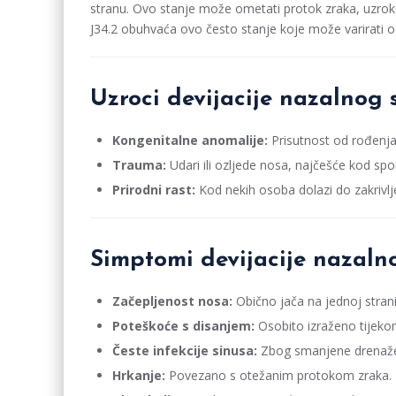
stranu. Ovo stanje može ometati protok zraka, uzrokov
J34.2 obuhvaća ovo često stanje koje može varirati od 
Uzroci devijacije nazalnog
Kongenitalne anomalije:
Prisutnost od rođenja
Trauma:
Udari ili ozljede nosa, najčešće kod sport
Prirodni rast:
Kod nekih osoba dolazi do zakrivlj
Simptomi devijacije nazal
Začepljenost nosa:
Obično jača na jednoj strani,
Poteškoće s disanjem:
Osobito izraženo tijeko
Česte infekcije sinusa:
Zbog smanjene drenaže
Hrkanje:
Povezano s otežanim protokom zraka.