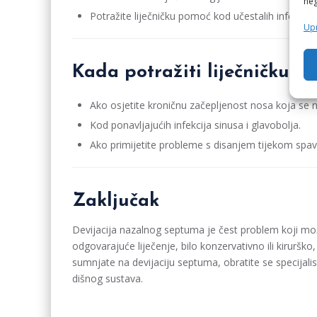
neg
Potražite liječničku pomoć kod učestalih infekcija 
Upr
Kada potražiti liječničku p
Ako osjetite kroničnu začepljenost nosa koja se 
Kod ponavljajućih infekcija sinusa i glavobolja.
Ako primijetite probleme s disanjem tijekom spava
Zaključak
Devijacija nazalnog septuma je čest problem koji mož
odgovarajuće liječenje, bilo konzervativno ili kiruršk
sumnjate na devijaciju septuma, obratite se specijalis
dišnog sustava.