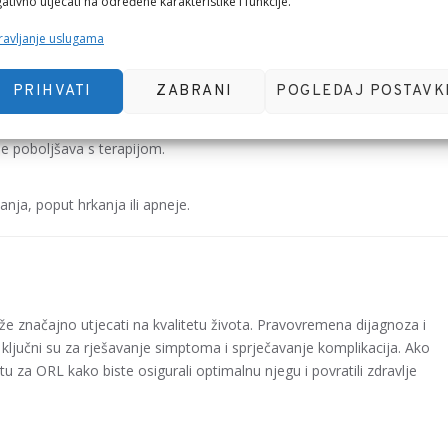
ativno utjecati na određene karakteristike i funkcije.
sinusa ili kronične začepljenosti nosa.
avljanje uslugama
PRIHVATI
ZABRANI
POGLEDAJ POSTAVK
omoć?
ne poboljšava s terapijom.
nja, poput hrkanja ili apneje.
e značajno utjecati na kvalitetu života. Pravovremena dijagnoza i
o, ključni su za rješavanje simptoma i sprječavanje komplikacija. Ako
tu za ORL kako biste osigurali optimalnu njegu i povratili zdravlje