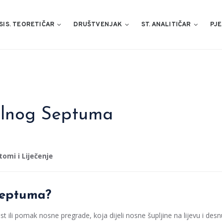
SIS. TEORETIČAR
DRUŠTVENJAK
ST. ANALITIČAR
PJE
zalnog Septuma
omi i Liječenje
 septuma?
 ili pomak nosne pregrade, koja dijeli nosne šupljine na lijevu i desn