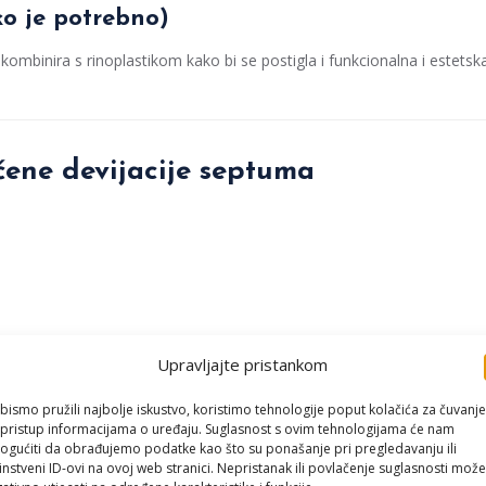
o je potrebno)
ombinira s rinoplastikom kako bi se postigla i funkcionalna i estetsk
čene devijacije septuma
Upravljajte pristankom
bismo pružili najbolje iskustvo, koristimo tehnologije poput kolačića za čuvanje
li pristup informacijama o uređaju. Suglasnost s ovim tehnologijama će nam
osti, nosite zaštitnu opremu.
gućiti da obrađujemo podatke kao što su ponašanje pri pregledavanju ili
instveni ID-ovi na ovoj web stranici. Nepristanak ili povlačenje suglasnosti može
rizik od začepljenja nosa.