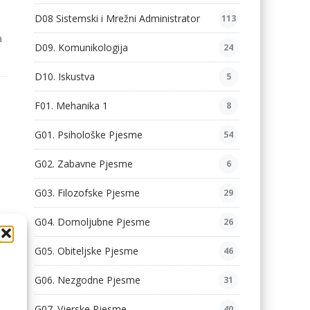
D08 Sistemski i Mrežni Administrator
113
a
D09. Komunikologija
24
D10. Iskustva
5
F01. Mehanika 1
8
G01. Psihološke Pjesme
54
G02. Zabavne Pjesme
6
G03. Filozofske Pjesme
29
G04. Domoljubne Pjesme
26
G05. Obiteljske Pjesme
46
G06. Nezgodne Pjesme
31
G07. Vjerske Pjesme
40