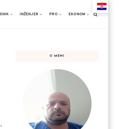
HR
SNIK
INŽENJER
PRO
EKONOM
O MENI
u