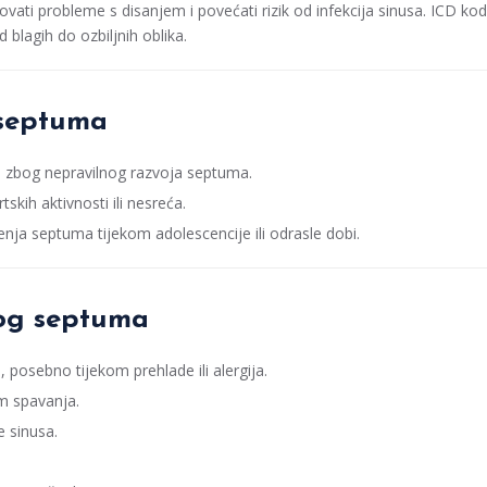
ati probleme s disanjem i povećati rizik od infekcija sinusa. ICD kod
blagih do ozbiljnih oblika.
 septuma
 zbog nepravilnog razvoja septuma.
skih aktivnosti ili nesreća.
enja septuma tijekom adolescencije ili odrasle dobi.
nog septuma
 posebno tijekom prehlade ili alergija.
m spavanja.
 sinusa.