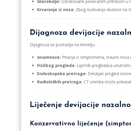
Glavobolje:
Uzrokovane povećanim pritiskom u no
Krvarenje iz nosa:
Zbog isušivanja sluznice na st
Dijagnoza devijacije naza
Dijagnoza se postavlja na temelju:
Anamneze:
Pitanja o simptomima, traumi nosa i k
Fizičkog pregleda:
Liječnik pregledava unutraš
Endoskopske pretrage:
Detaljan pregled nosn
Radioloških pretraga:
CT snimka može pokazati t
Liječenje devijacije nazal
Konzervativno liječenje (simpto