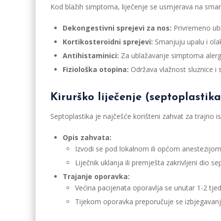
Kod blažih simptoma, liječenje se usmjerava na smanj
Dekongestivni sprejevi za nos:
Privremeno ubl
Kortikosteroidni sprejevi:
Smanjuju upalu i ola
Antihistaminici:
Za ublažavanje simptoma alergi
Fiziološka otopina:
Održava vlažnost sluznice i s
Kirurško liječenje (septoplastika
Septoplastika je najčešće korišteni zahvat za trajno i
Opis zahvata:
Izvodi se pod lokalnom ili općom anestezijom
Liječnik uklanja ili premješta zakrivljeni dio
Trajanje oporavka:
Većina pacijenata oporavlja se unutar 1-2 tje
Tijekom oporavka preporučuje se izbjegavanje 