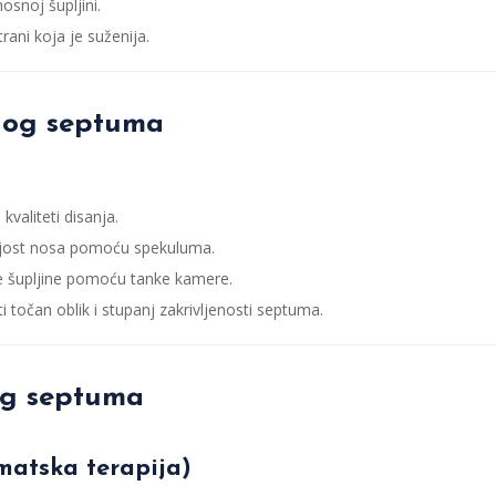
snoj šupljini.
rani koja je suženija.
lnog septuma
valiteti disanja.
njost nosa pomoću spekuluma.
e šupljine pomoću tanke kamere.
očan oblik i stupanj zakrivljenosti septuma.
nog septuma
matska terapija)