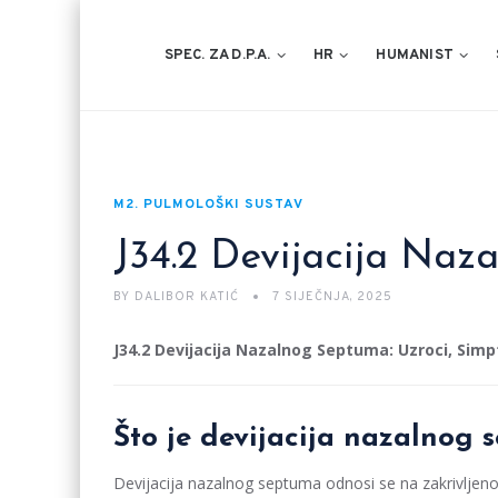
SPEC. ZA D.P.A.
HR
HUMANIST
M2. PULMOLOŠKI SUSTAV
J34.2 Devijacija Na
BY
DALIBOR KATIĆ
7 SIJEČNJA, 2025
J34.2 Devijacija Nazalnog Septuma: Uzroci, Simpt
Što je devijacija nazalnog
Devijacija nazalnog septuma odnosi se na zakrivljenost