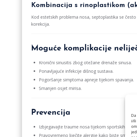
Kombinacija s rinoplastikom (ak
Kod estetskih problema nosa, septoplastika se često k
korekcija.
Moguće komplikacije nelije
Kronični sinusitis zbog otežane drenaže sinusa.
Ponavljajuće infekcije dišnog sustava.
Pogoršanje simptoma apneje tijekom spavanja.
Smanjen osjet mirisa.
Prevencija
Da 
i/i
Izbjegavajte traume nosa tijekom sportskih aktivn
omo
jed
Pravovremeno liječite alergije kako biste smanjili 