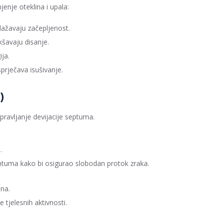
enje oteklina i upala:
ažavaju začepljenost.
kšavaju disanje.
ja.
prječava isušivanje.
)
spravljanje devijacije septuma.
.
 septuma kako bi osigurao slobodan protok zraka.
dna.
tjelesnih aktivnosti.