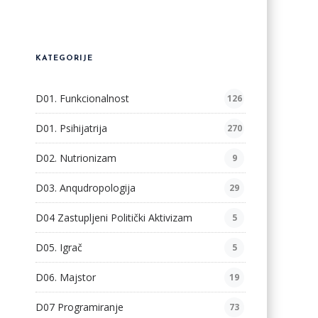
KATEGORIJE
D01. Funkcionalnost
126
D01. Psihijatrija
270
D02. Nutrionizam
9
D03. Anqudropologija
29
D04 Zastupljeni Politički Aktivizam
5
D05. Igrač
5
D06. Majstor
19
D07 Programiranje
73