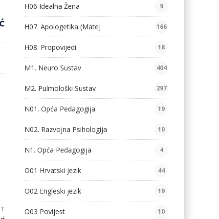
H06 Idealna Žena
9
ć
H07. Apologetika (Matej
166
H08. Propovijedi
18
M1. Neuro Sustav
404
M2. Pulmološki Sustav
297
N01. Opća Pedagogija
19
N02. Razvojna Psihologija
10
N1. Opća Pedagogija
4
O01 Hrvatski jezik
44
O02 Engleski jezik
19
ST
O03 Povijest
10