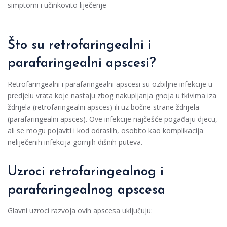
simptomi i učinkovito liječenje
Što su retrofaringealni i
parafaringealni apscesi?
Retrofaringealni i parafaringealni apscesi su ozbiljne infekcije u
predjelu vrata koje nastaju zbog nakupljanja gnoja u tkivima iza
ždrijela (retrofaringealni apsces) ili uz bočne strane ždrijela
(parafaringealni apsces). Ove infekcije najčešće pogađaju djecu,
ali se mogu pojaviti i kod odraslih, osobito kao komplikacija
neliječenih infekcija gornjih dišnih puteva.
Uzroci retrofaringealnog i
parafaringealnog apscesa
Glavni uzroci razvoja ovih apscesa uključuju: