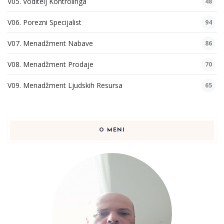
V05. Voditelj Kontrolinga
48
V06. Porezni Specijalist
94
V07. Menadžment Nabave
86
V08. Menadžment Prodaje
70
V09. Menadžment Ljudskih Resursa
65
O MENI