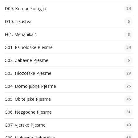
D09. Komunikologija
24
D10. Iskustva
5
F01. Mehanika 1
8
G01. Psihološke Pjesme
54
G02. Zabavne Pjesme
6
G03. Filozofske Pjesme
29
G04. Domoljubne Pjesme
26
G05. Obiteljske Pjesme
46
G06. Nezgodne Pjesme
31
G07. Vjerske Pjesme
40
G08. Ljubavna Hobotnica
16