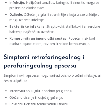
Infekcije:
Neliječeni tonzilitis, faringitis ili sinusitis mogu se
proširiti na okolna tkiva.
Ozljede:
Oštećenja grla ili stranih tijela koja ulaze u ždrijelo
mogu izazvati infekcije.
Bakterijske infekcije:
Streptokoki, stafilokoki i anaerobne
bakterije najčešći su uzročnici.
Kompromitiran imunološki sustav:
Povećan rizik kod
osoba s dijabetesom, HIV-om ili nakon kemoterapije.
Simptomi retrofaringealnog i
parafaringealnog apscesa
Simptomi ovih apscesa mogu varirati ovisno o težini infekcije, ali
često uključuju:
Intenzivnu bol u grlu, posebno pri gutanju.
Otežano disanje ili osjećaj gušenja.
Povišenu tjelesnu temperaturu i zimicu.