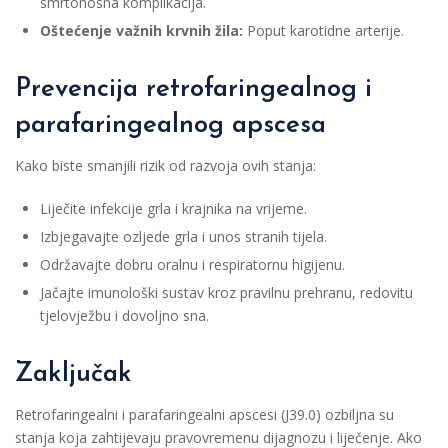
smrtonosna komplikacija.
Oštećenje važnih krvnih žila:
Poput karotidne arterije.
Prevencija retrofaringealnog i
parafaringealnog apscesa
Kako biste smanjili rizik od razvoja ovih stanja:
Liječite infekcije grla i krajnika na vrijeme.
Izbjegavajte ozljede grla i unos stranih tijela.
Održavajte dobru oralnu i respiratornu higijenu.
Jačajte imunološki sustav kroz pravilnu prehranu, redovitu
tjelovježbu i dovoljno sna.
Zaključak
Retrofaringealni i parafaringealni apscesi (J39.0) ozbiljna su
stanja koja zahtijevaju pravovremenu dijagnozu i liječenje. Ako