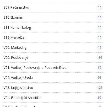
S09 Računalstvo
10
S10 Ekonom
10
S11 Komunikolog
10
S12 Menadžer
10
V00. Marketing
15
V00. Poslovanje
192
V01. Voditelj Poslovanja u Poduzetništvu
80
V02. Voditelj Ureda
59
V03. Knjigovodstvo
127
V04. Financijski Analitičar
57