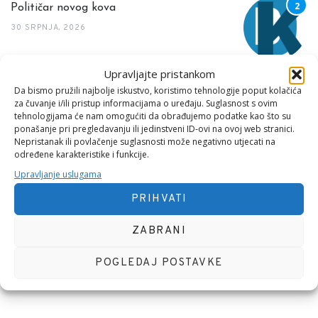
Političar novog kova
30 SRPNJA, 2026
Upravljajte pristankom
Da bismo pružili najbolje iskustvo, koristimo tehnologije poput kolačića
za čuvanje i/ili pristup informacijama o uređaju. Suglasnost s ovim
Interaktivni odnos politike (države) i
tehnologijama će nam omogućiti da obrađujemo podatke kao što su
privatnog sektora
ponašanje pri pregledavanju ili jedinstveni ID-ovi na ovoj web stranici.
Nepristanak ili povlačenje suglasnosti može negativno utjecati na
11 SRPNJA, 2026
određene karakteristike i funkcije.
Upravljanje uslugama
TAG CLOUD
PRIHVATI
ZABRANI
MEĐUNARODNI DAN
S DIJELOM EVANĐELJA
POGLEDAJ POSTAVKE
SVJETSKI DAN