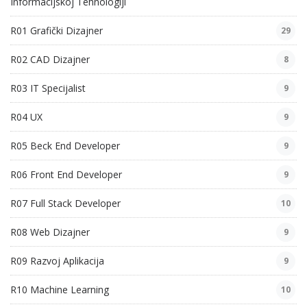
Informacijskoj Tehnologiji
R01 Grafički Dizajner
29
R02 CAD Dizajner
8
R03 IT Specijalist
9
R04 UX
9
R05 Beck End Developer
9
R06 Front End Developer
9
R07 Full Stack Developer
10
R08 Web Dizajner
9
R09 Razvoj Aplikacija
9
R10 Machine Learning
10