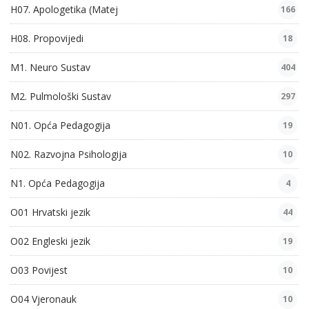
H07. Apologetika (Matej
166
H08. Propovijedi
18
M1. Neuro Sustav
404
M2. Pulmološki Sustav
297
N01. Opća Pedagogija
19
N02. Razvojna Psihologija
10
N1. Opća Pedagogija
4
O01 Hrvatski jezik
44
O02 Engleski jezik
19
O03 Povijest
10
O04 Vjeronauk
10