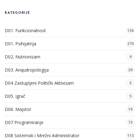
KATEGORIJE
D01. Funkcionalnost
126
D01. Psihijatrija
270
D02. Nutrionizam
9
D03. Anqudropologija
29
D04 Zastupljeni Politički Aktivizam
5
D05. Igrač
5
D06. Majstor
19
D07 Programiranje
73
D08 Sistemski i Mrežni Administrator
113