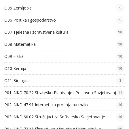
O05 Zemljopis
9
O06 Politika i gospodarstvo
9
O07 Tjelesna i zdravstvena kultura
10
O08 Matematika
10
O09 Fizika
10
O10 Kemija
10
O11 Biologija
8
P01. NKD 70.22 Strateško Planiranje i Poslovno Savjetovanje
11
P02. NKD 47.91 Internetska prodaja na malo
10
P03. NKD 60.02 Stručnjaci za Softversko Savjetovanje
10
P04. NKD 73.11 Eksperti za Marketing i Marketinško
10