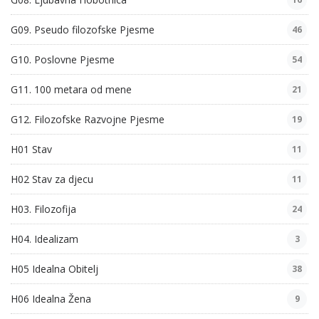
G09. Pseudo filozofske Pjesme
46
G10. Poslovne Pjesme
54
G11. 100 metara od mene
21
G12. Filozofske Razvojne Pjesme
19
H01 Stav
11
H02 Stav za djecu
11
H03. Filozofija
24
H04. Idealizam
3
H05 Idealna Obitelj
38
H06 Idealna Žena
9