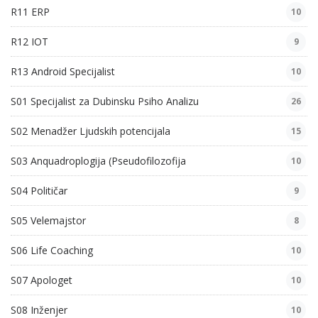
R11 ERP
10
R12 IOT
9
R13 Android Specijalist
10
S01 Specijalist za Dubinsku Psiho Analizu
26
S02 Menadžer Ljudskih potencijala
15
S03 Anquadroplogija (Pseudofilozofija
10
S04 Političar
9
S05 Velemajstor
8
S06 Life Coaching
10
S07 Apologet
10
S08 Inženjer
10