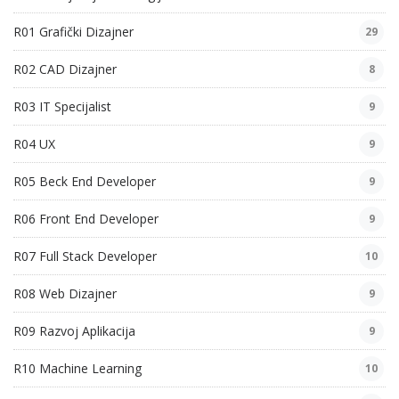
R01 Grafički Dizajner
29
R02 CAD Dizajner
8
R03 IT Specijalist
9
R04 UX
9
R05 Beck End Developer
9
R06 Front End Developer
9
R07 Full Stack Developer
10
R08 Web Dizajner
9
R09 Razvoj Aplikacija
9
R10 Machine Learning
10