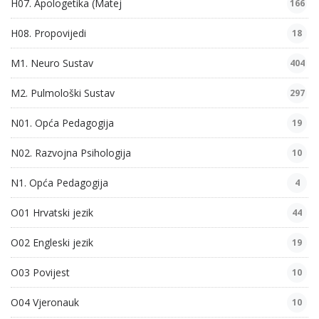
H07. Apologetika (Matej
166
H08. Propovijedi
18
M1. Neuro Sustav
404
M2. Pulmološki Sustav
297
N01. Opća Pedagogija
19
N02. Razvojna Psihologija
10
N1. Opća Pedagogija
4
O01 Hrvatski jezik
44
O02 Engleski jezik
19
O03 Povijest
10
O04 Vjeronauk
10