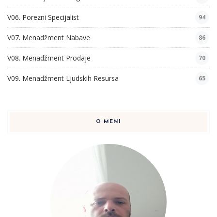
V06. Porezni Specijalist
94
V07. Menadžment Nabave
86
V08. Menadžment Prodaje
70
V09. Menadžment Ljudskih Resursa
65
O MENI