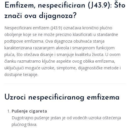
Emfizem, nespecificiran (J43.9): Što
znači ova dijagnoza?
Nespecificirani emfizem (J43.9) označava kronično plućno
oboljenje koje se ne može precizno klasificirati u standardne
podtipove emfizema. Ova dijagnoza obuhvaća stanja
karakterizirana razaranjem alveola i smanjenom funkcijom
pluća, što otežava disanje i smanjuje kvalitetu života. U ovom
članku razmatramo ključne aspekte ovog oblika emfizema,
uključujući moguće uzroke, simptome, dijagnostičke metode i
dostupne terapije.
Uzroci nespecificiranog emfizema
Pušenje cigareta
Dugotrajno pušenje jedan je od vodećih uzroka oštećenja
plućnog tkiva.