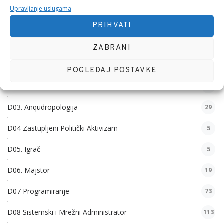
Upravljanje uslugama
KATEGORIJE
PRIHVATI
D01. Funkcionalnost
126
ZABRANI
D01. Psihijatrija
270
POGLEDAJ POSTAVKE
D02. Nutrionizam
9
D03. Anqudropologija
29
D04 Zastupljeni Politički Aktivizam
5
D05. Igrač
5
D06. Majstor
19
D07 Programiranje
73
D08 Sistemski i Mrežni Administrator
113