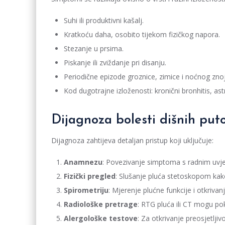
Suhi ili produktivni kašalj.
Kratkoću daha, osobito tijekom fizičkog napora.
Stezanje u prsima.
Piskanje ili zviždanje pri disanju.
Periodične epizode groznice, zimice i noćnog zno
Kod dugotrajne izloženosti: kronični bronhitis, ast
Dijagnoza bolesti dišnih pu
Dijagnoza zahtijeva detaljan pristup koji uključuje:
Anamnezu
: Povezivanje simptoma s radnim uvjet
Fizički pregled
: Slušanje pluća stetoskopom kako
Spirometriju
: Mjerenje plućne funkcije i otkriva
Radiološke pretrage
: RTG pluća ili CT mogu pok
Alergološke testove
: Za otkrivanje preosjetlji