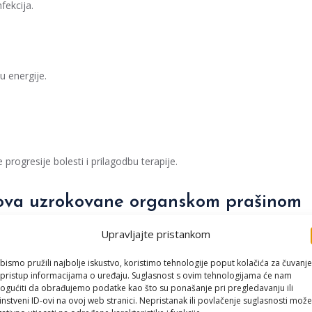
fekcija.
u energije.
progresije bolesti i prilagodbu terapije.
utova uzrokovane organskom prašinom
 ovog stanja:
Upravljajte pristankom
jestima s organskom prašinom.
bismo pružili najbolje iskustvo, koristimo tehnologije poput kolačića za čuvanje
li pristup informacijama o uređaju. Suglasnost s ovim tehnologijama će nam
ičnim uvjetima rada.
gućiti da obrađujemo podatke kao što su ponašanje pri pregledavanju ili
instveni ID-ovi na ovoj web stranici. Nepristanak ili povlačenje suglasnosti može