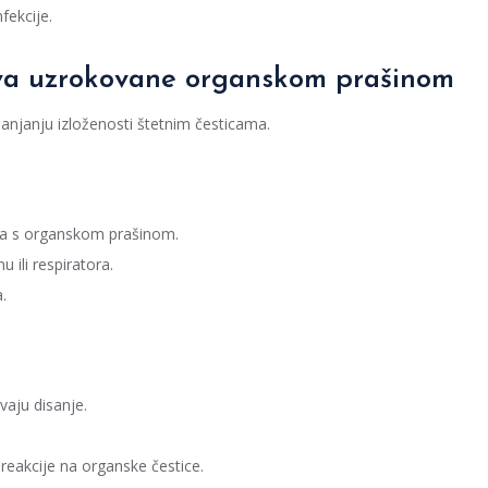
nfekcije.
tova uzrokovane organskom prašinom
lanjanju izloženosti štetnim česticama.
ta s organskom prašinom.
 ili respiratora.
.
vaju disanje.
e reakcije na organske čestice.