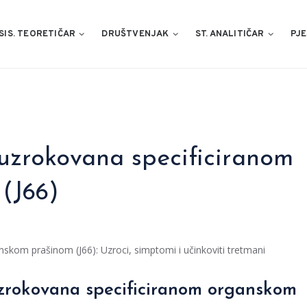
SIS. TEORETIČAR
DRUŠTVENJAK
ST. ANALITIČAR
PJE
 uzrokovana specificiranom
(J66)
skom prašinom (J66): Uzroci, simptomi i učinkoviti tretmani
 uzrokovana specificiranom organskom