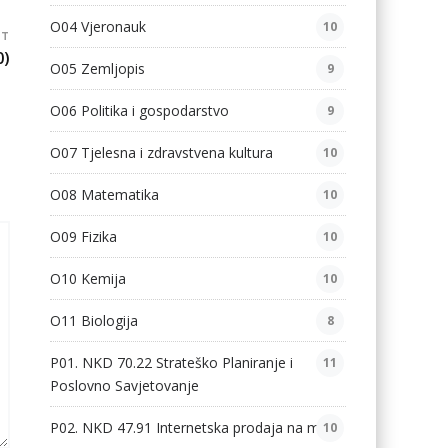
O04 Vjeronauk
10
ST
0)
O05 Zemljopis
9
O06 Politika i gospodarstvo
9
O07 Tjelesna i zdravstvena kultura
10
O08 Matematika
10
O09 Fizika
10
O10 Kemija
10
O11 Biologija
8
P01. NKD 70.22 Strateško Planiranje i
11
Poslovno Savjetovanje
P02. NKD 47.91 Internetska prodaja na malo
10