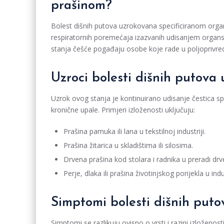
prašinom?
Bolest dišnih putova uzrokovana specificiranom orga
respiratornih poremećaja izazvanih udisanjem organskih
stanja češće pogađaju osobe koje rade u poljoprivredi, 
Uzroci bolesti dišnih putov
Uzrok ovog stanja je kontinuirano udisanje čestica spe
kronične upale. Primjeri izloženosti uključuju:
Prašina pamuka ili lana u tekstilnoj industriji.
Prašina žitarica u skladištima ili silosima.
Drvena prašina kod stolara i radnika u preradi drv
Perje, dlaka ili prašina životinjskog porijekla u 
Simptomi bolesti dišnih put
Simptomi se razlikuju ovisno o vrsti i razini izloženosti