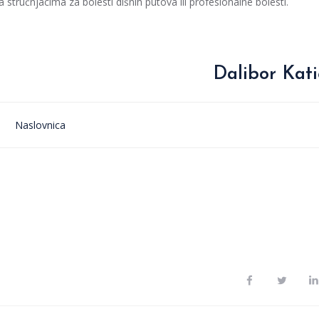
 stručnjacima za bolesti dišnih putova ili profesionalne bolesti.
Dalibor Kati
Naslovnica