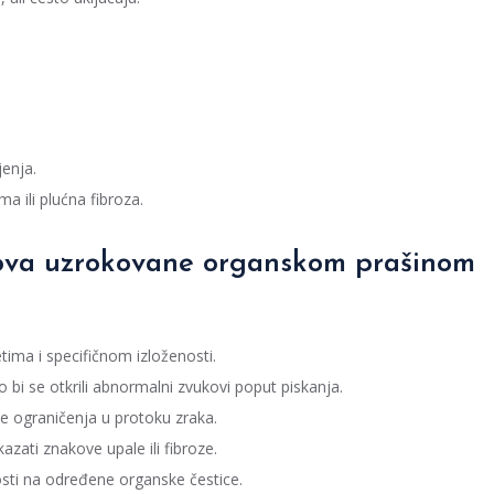
jenja.
ma ili plućna fibroza.
tova uzrokovane organskom prašinom
ima i specifičnom izloženosti.
 bi se otkrili abnormalni zvukovi poput piskanja.
nje ograničenja u protoku zraka.
azati znakove upale ili fibroze.
vosti na određene organske čestice.