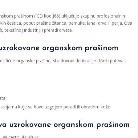
nskom prašinom (ICD kod J66) uključuje skupinu profesionalnih
 čestica, poput prašine žitarica, pamuka, lana, drva ili perja. Ova
tekstilnoj industriji i preradi drveta.
a uzrokovane organskom prašinom
cifične organske prašine, što dovodi do iritacije dišnih puteva i
eta.
industrijama koje se bave uzgojem peradi ili obradom kože.
ova uzrokovane organskom prašinom
, ali često uključuju: