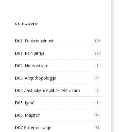
KATEGORIJE
D01. Funkcionalnost
126
D01. Psihijatrija
270
D02. Nutrionizam
9
D03. Anqudropologija
29
D04 Zastupljeni Politički Aktivizam
5
D05. Igrač
5
D06. Majstor
19
D07 Programiranje
73