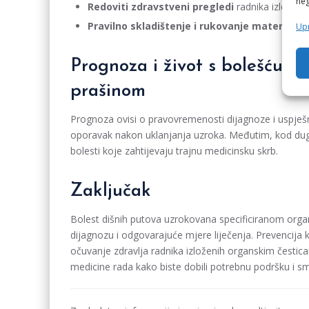
neg
Redoviti zdravstveni pregledi
radnika izloženih
Pravilno skladištenje i rukovanje materijali
Upr
Prognoza i život s bolešću 
prašinom
Prognoza ovisi o pravovremenosti dijagnoze i uspješn
oporavak nakon uklanjanja uzroka. Međutim, kod dugot
bolesti koje zahtijevaju trajnu medicinsku skrb.
Zaključak
Bolest dišnih putova uzrokovana specificiranom org
dijagnozu i odgovarajuće mjere liječenja. Prevencija kr
očuvanje zdravlja radnika izloženih organskim čestica
medicine rada kako biste dobili potrebnu podršku i sman