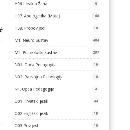
H06 Idealna Žena
9
H07. Apologetika (Matej
166
H08. Propovijedi
18
ć
M1. Neuro Sustav
404
M2. Pulmološki Sustav
297
N01. Opća Pedagogija
19
N02. Razvojna Psihologija
10
N1. Opća Pedagogija
4
O01 Hrvatski jezik
44
O02 Engleski jezik
19
O03 Povijest
10