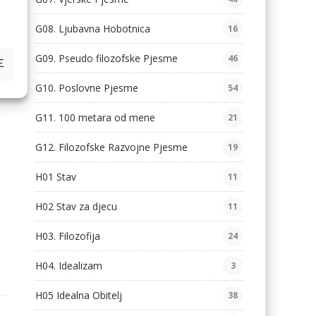
G08. Ljubavna Hobotnica
16
G09. Pseudo filozofske Pjesme
46
E
G10. Poslovne Pjesme
54
G11. 100 metara od mene
21
G12. Filozofske Razvojne Pjesme
19
H01 Stav
11
H02 Stav za djecu
11
H03. Filozofija
24
H04. Idealizam
3
H05 Idealna Obitelj
38