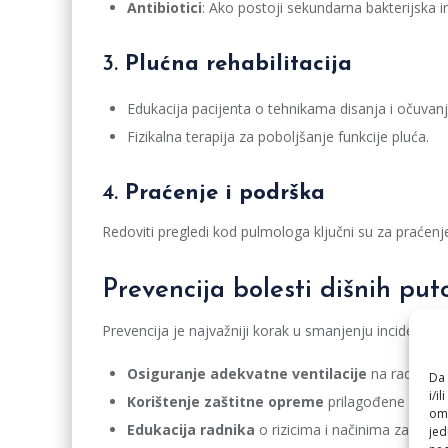
Antibiotici
: Ako postoji sekundarna bakterijska in
3.
Plućna rehabilitacija
Edukacija pacijenta o tehnikama disanja i očuvanj
Fizikalna terapija za poboljšanje funkcije pluća.
4.
Praćenje i podrška
Redoviti pregledi kod pulmologa ključni su za praćenje 
Prevencija bolesti dišnih p
Prevencija je najvažniji korak u smanjenju incidencije
Osiguranje adekvatne ventilacije
na radnim m
Da 
i/i
Korištenje zaštitne opreme
prilagođene specif
omo
Edukacija radnika
o rizicima i načinima zaštite.
jed