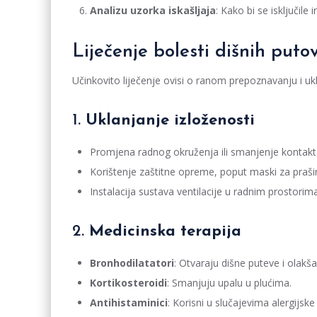
Analizu uzorka iskašljaja
: Kako bi se isključile i
Liječenje bolesti dišnih pu
Učinkovito liječenje ovisi o ranom prepoznavanju i uk
1.
Uklanjanje izloženosti
Promjena radnog okruženja ili smanjenje kontak
Korištenje zaštitne opreme, poput maski za prašinu
Instalacija sustava ventilacije u radnim prostorima
2.
Medicinska terapija
Bronhodilatatori
: Otvaraju dišne puteve i olakša
Kortikosteroidi
: Smanjuju upalu u plućima.
Antihistaminici
: Korisni u slučajevima alergijsk