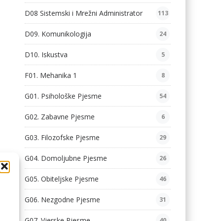
D08 Sistemski i Mrežni Administrator
113
D09. Komunikologija
24
D10. Iskustva
5
F01. Mehanika 1
8
G01. Psihološke Pjesme
54
G02. Zabavne Pjesme
6
G03. Filozofske Pjesme
29
G04. Domoljubne Pjesme
26
G05. Obiteljske Pjesme
46
G06. Nezgodne Pjesme
31
G07. Vjerske Pjesme
40