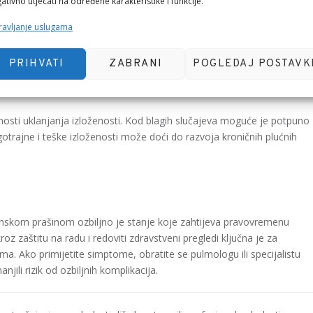
ativno utjecati na određene karakteristike i funkcije.
 organskoj prašini.
ma
kako bi se smanjila koncentracija prašine u zraku.
avljanje uslugama
PRIHVATI
ZABRANI
POGLEDAJ POSTAVK
dišnih putova uzrokovanom organskom
osti uklanjanja izloženosti. Kod blagih slučajeva moguće je potpuno
rajne i teške izloženosti može doći do razvoja kroničnih plućnih
anskom prašinom ozbiljno je stanje koje zahtijeva pravovremenu
oz zaštitu na radu i redoviti zdravstveni pregledi ključna je za
ma. Ako primijetite simptome, obratite se pulmologu ili specijalistu
jili rizik od ozbiljnih komplikacija.