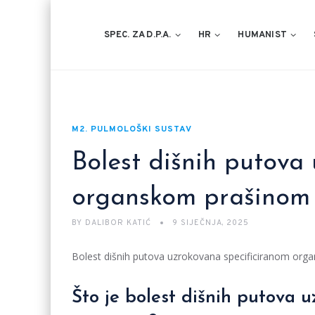
SPEC. ZA D.P.A.
HR
HUMANIST
M2. PULMOLOŠKI SUSTAV
Bolest dišnih putova
organskom prašinom 
BY
DALIBOR KATIĆ
9 SIJEČNJA, 2025
Bolest dišnih putova uzrokovana specificiranom organ
Što je bolest dišnih putova