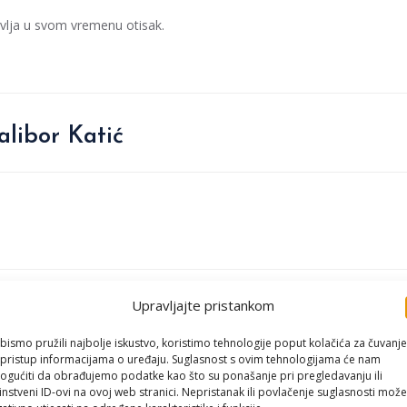
vlja u svom vremenu otisak.
alibor Katić
Upravljajte pristankom
j biti
bismo pružili najbolje iskustvo, koristimo tehnologije poput kolačića za čuvanje
 postojanja, naglašavajući intelektualne, emocionalne i društvene
li pristup informacijama o uređaju. Suglasnost s ovim tehnologijama će nam
u sliku ljudskog bića kao misaonog, osjećajnog i djelatnog subjekta
gućiti da obrađujemo podatke kao što su ponašanje pri pregledavanju ili
renja i utjecaja na svijet.
instveni ID-ovi na ovoj web stranici. Nepristanak ili povlačenje suglasnosti može