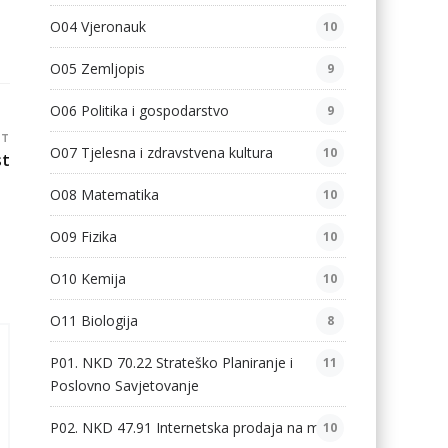
O04 Vjeronauk
10
O05 Zemljopis
9
O06 Politika i gospodarstvo
9
ST
O07 Tjelesna i zdravstvena kultura
10
st
O08 Matematika
10
O09 Fizika
10
O10 Kemija
10
O11 Biologija
8
P01. NKD 70.22 Strateško Planiranje i
11
Poslovno Savjetovanje
P02. NKD 47.91 Internetska prodaja na malo
10