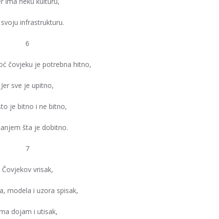
er ima neku kulturu,
svoju infrastrukturu.
6
ć čovjeku je potrebna hitno,
Jer sve je upitno,
to je bitno i ne bitno,
tanjem šta je dobitno.
7
Čovjekov vrisak,
a, modela i uzora spisak,
Ima dojam i utisak,