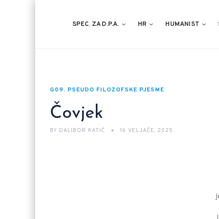
SPEC. ZA D.P.A.
HR
HUMANIST
G09. PSEUDO FILOZOFSKE PJESME
Čovjek
BY
DALIBOR KATIĆ
16 VELJAČE, 2025
J