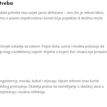
otreba
Ljudske potrebe nisu uvijek jasno definirane – ono što je nekom bitno,
u o pravim vrijednostima i koristi koju pojedinac ili društvo može
čovjek ostavlja za sobom. Popisi idola, uzora i modela pokazuju da
u trag u kolektivnoj svijesti. Vrijeme u kojem živi i stvara nije prolazn
zistenciji, moralu, kulturi i utjecaju. Njezin stihovni izraz koristi
dskog postojanja. Čitatelja poziva na razmišljanje o vlastitoj ulozi u
rpretaciju i osobnu refleksiju.