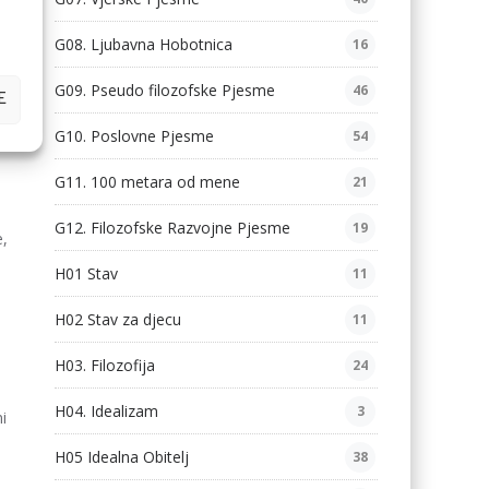
G08. Ljubavna Hobotnica
16
G09. Pseudo filozofske Pjesme
46
E
G10. Poslovne Pjesme
54
G11. 100 metara od mene
21
G12. Filozofske Razvojne Pjesme
19
e,
H01 Stav
11
H02 Stav za djecu
11
H03. Filozofija
24
H04. Idealizam
3
i
H05 Idealna Obitelj
38