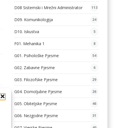
D08 Sistemski i Mrežni Administrator
113
D09. Komunikologija
24
D10. Iskustva
5
F01. Mehanika 1
8
G01. Psihološke Pjesme
54
G02. Zabavne Pjesme
6
G03. Filozofske Pjesme
29
G04. Domoljubne Pjesme
26
G05. Obiteljske Pjesme
46
G06. Nezgodne Pjesme
31
G07. Vjerske Pjesme
40