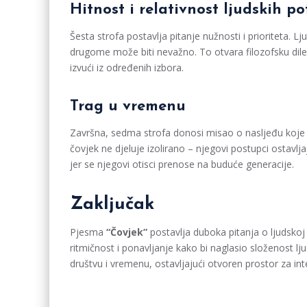
Hitnost i relativnost ljudskih p
Šesta strofa postavlja pitanje nužnosti i prioriteta. 
drugome može biti nevažno. To otvara filozofsku dilem
izvući iz određenih izbora.
Trag u vremenu
Završna, sedma strofa donosi misao o nasljeđu koje 
čovjek ne djeluje izolirano – njegovi postupci ostavljaj
jer se njegovi otisci prenose na buduće generacije.
Zaključak
Pjesma
“Čovjek”
postavlja duboka pitanja o ljudskoj eg
ritmičnost i ponavljanje kako bi naglasio složenost lju
društvu i vremenu, ostavljajući otvoren prostor za inte