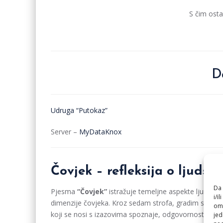
S čim osta
D
Udruga “Putokaz”
Server –
MyDataKnox
Čovjek – refleksija o ljudsko
Da 
Pjesma
“Čovjek”
istražuje temeljne aspekte ljudskog
i/i
dimenzije čovjeka. Kroz sedam strofa, gradim slojevit
omo
koji se nosi s izazovima spoznaje, odgovornosti, povje
jed