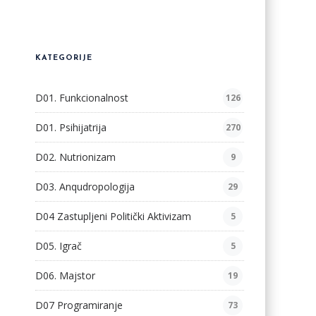
KATEGORIJE
D01. Funkcionalnost
126
D01. Psihijatrija
270
D02. Nutrionizam
9
D03. Anqudropologija
29
D04 Zastupljeni Politički Aktivizam
5
D05. Igrač
5
D06. Majstor
19
D07 Programiranje
73