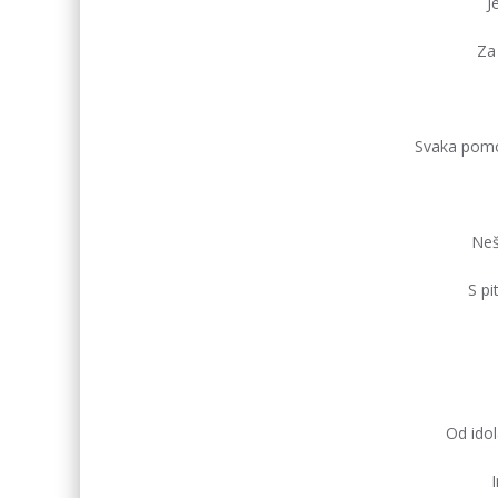
J
Za 
Svaka pomo
Neš
S pi
Od idol