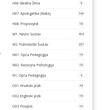
H06 Idealna Žena
9
H07. Apologetika (Matej
166
H08. Propovijedi
18
M1. Neuro Sustav
404
M2. Pulmološki Sustav
297
o
N01. Opća Pedagogija
19
N02. Razvojna Psihologija
10
N1. Opća Pedagogija
4
O01 Hrvatski jezik
44
O02 Engleski jezik
19
O03 Povijest
10