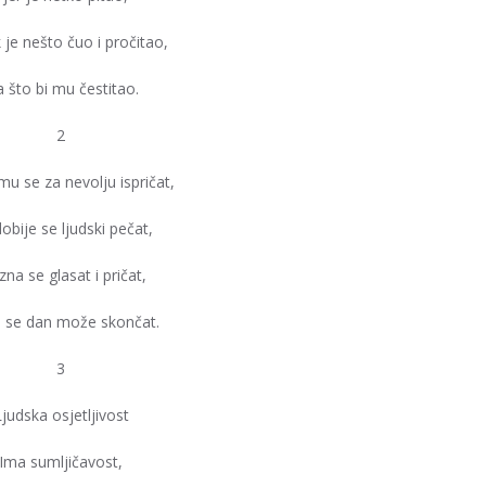
 je nešto čuo i pročitao,
 što bi mu čestitao.
2
 mu se za nevolju ispričat,
obije se ljudski pečat,
 zna se glasat i pričat,
m se dan može skončat.
3
judska osjetljivost
Ima sumljičavost,