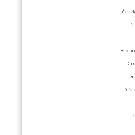
Čovjek
Na
Htio bi
Da d
Jer
S či
L