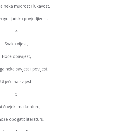
a neka mudrost i lukavost,
ogu ljudsku povjerljivost.
4
Svaka vijest,
Hoće obavijest,
a neka savjest i povijest,
Utječu na svijest.
5
ki čovjek ima konturu,
ože obogatit literaturu,