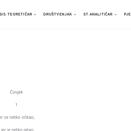
SIS. TEORETIČAR
DRUŠTVENJAK
ST. ANALITIČAR
PJE
Čovjek
1
er se netko očitao,
I jer je netko pitao,