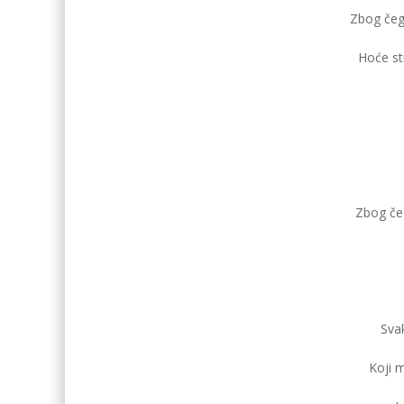
Zbog čeg
Hoće str
Zbog čeg
Sva
Koji m