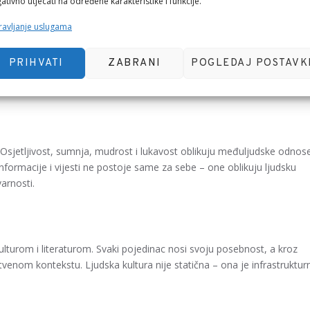
ativno utjecati na određene karakteristike i funkcije.
avljanje uslugama
tječe znanje kroz čitanje, slušanje i komuniciranje. Ljudi su svjesni
PRIHVATI
ZABRANI
POGLEDAJ POSTAVK
remeno, prisutan je moralni aspekt – odgovornost za izgovorene riječi i
m.
e. Osjetljivost, sumnja, mudrost i lukavost oblikuju međuljudske odnos
. Informacije i vijesti ne postoje same za sebe – one oblikuju ljudsku
varnosti.
lturom i literaturom. Svaki pojedinac nosi svoju posebnost, a kroz
tvenom kontekstu. Ljudska kultura nije statična – ona je infrastrukturn