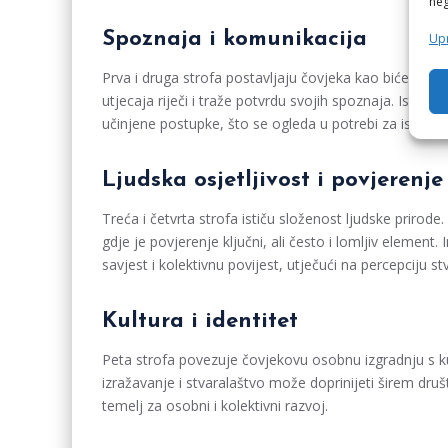
neg
Spoznaja i komunikacija
Upr
Prva i druga strofa postavljaju čovjeka kao biće koje s
utjecaja riječi i traže potvrdu svojih spoznaja. Istov
učinjene postupke, što se ogleda u potrebi za ispriko
Ljudska osjetljivost i povjerenje
Treća i četvrta strofa ističu složenost ljudske prirod
gdje je povjerenje ključni, ali često i lomljiv element
savjest i kolektivnu povijest, utječući na percepciju st
Kultura i identitet
Peta strofa povezuje čovjekovu osobnu izgradnju s ku
izražavanje i stvaralaštvo može doprinijeti širem druš
temelj za osobni i kolektivni razvoj.