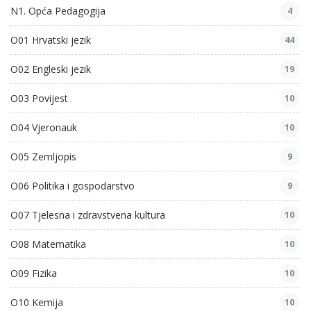
N1. Opća Pedagogija
4
O01 Hrvatski jezik
44
O02 Engleski jezik
19
O03 Povijest
10
O04 Vjeronauk
10
O05 Zemljopis
9
O06 Politika i gospodarstvo
9
O07 Tjelesna i zdravstvena kultura
10
O08 Matematika
10
O09 Fizika
10
O10 Kemija
10