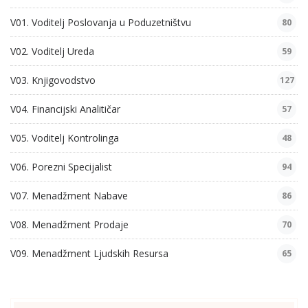
V01. Voditelj Poslovanja u Poduzetništvu
80
V02. Voditelj Ureda
59
V03. Knjigovodstvo
127
V04. Financijski Analitičar
57
V05. Voditelj Kontrolinga
48
V06. Porezni Specijalist
94
V07. Menadžment Nabave
86
V08. Menadžment Prodaje
70
V09. Menadžment Ljudskih Resursa
65