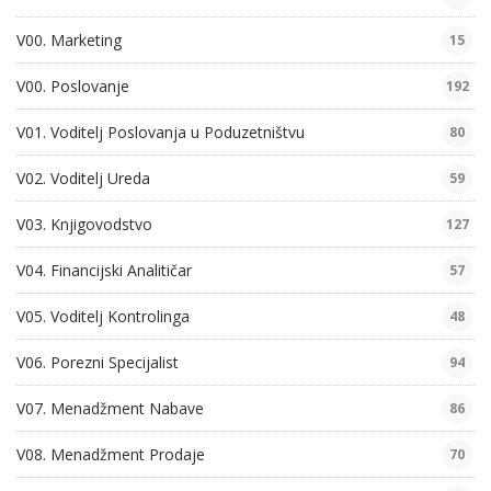
V00. Marketing
15
V00. Poslovanje
192
V01. Voditelj Poslovanja u Poduzetništvu
80
V02. Voditelj Ureda
59
V03. Knjigovodstvo
127
V04. Financijski Analitičar
57
V05. Voditelj Kontrolinga
48
V06. Porezni Specijalist
94
V07. Menadžment Nabave
86
V08. Menadžment Prodaje
70