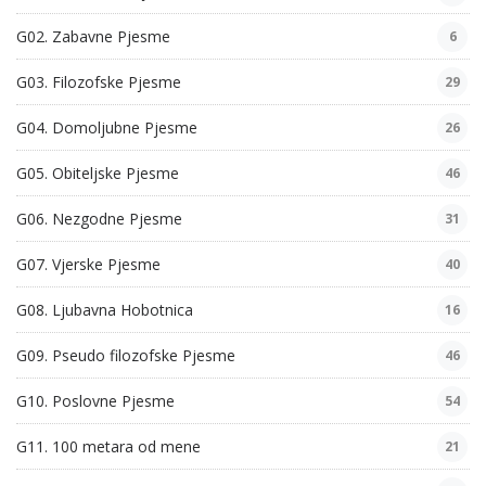
G02. Zabavne Pjesme
6
G03. Filozofske Pjesme
29
G04. Domoljubne Pjesme
26
G05. Obiteljske Pjesme
46
G06. Nezgodne Pjesme
31
G07. Vjerske Pjesme
40
G08. Ljubavna Hobotnica
16
G09. Pseudo filozofske Pjesme
46
G10. Poslovne Pjesme
54
G11. 100 metara od mene
21