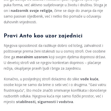
puka forma, već aktivno sudjelovanje u životu i društvu. Stoga je
on i
nadzornik svoje religije
, čime se daje do znanja da nije
samo pasivan sljedbenik, već i netko tko pomaže u očuvanju
duhovnih vrijednosti.
Pravi Anto kao uzor zajednici
Njegova sposobnost da razlikuje dobro od lošeg, zahvalnost i
poštovanje prema ženi istaknuti su u osmoj strofi. Ove osobine
čine ga
moralnim uzorom
koji svojim djelima doprinosi državi.
U devetoj strofi vidi se njegov konkretan doprinos – plaćanje
režija, okupljanje pravih ljudi i briga za zajednicu.
Konačno, u posljednjoj strofi dolazimo do slike
vođe kuće
,
osobe koja ne samo da brine o sebi već i o drugima. “Gasi vatru
frustrirajuću”, što može značiti smirivanje konflikata i donošenje
razboritih odluka. Njegova kuća nije samo fizički prostor, već i
mjesto
stabilnosti, sigurnosti i vodstva
.