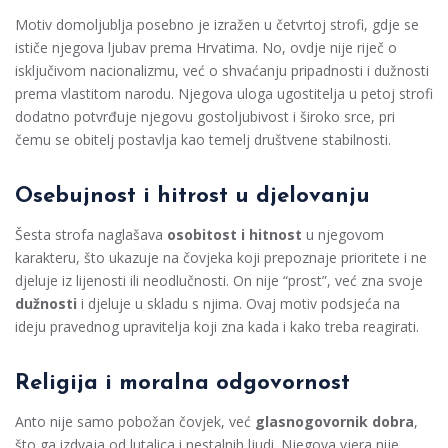
Motiv domoljublja posebno je izražen u četvrtoj strofi, gdje se
ističe njegova ljubav prema Hrvatima. No, ovdje nije riječ o
isključivom nacionalizmu, već o shvaćanju pripadnosti i dužnosti
prema vlastitom narodu. Njegova uloga ugostitelja u petoj strofi
dodatno potvrđuje njegovu gostoljubivost i široko srce, pri
čemu se obitelj postavlja kao temelj društvene stabilnosti.
Osebujnost i hitrost u djelovanju
Šesta strofa naglašava
osobitost i hitnost
u njegovom
karakteru, što ukazuje na čovjeka koji prepoznaje prioritete i ne
djeluje iz lijenosti ili neodlučnosti. On nije “prost”, već zna svoje
dužnosti
i djeluje u skladu s njima. Ovaj motiv podsjeća na
ideju pravednog upravitelja koji zna kada i kako treba reagirati.
Religija i moralna odgovornost
Anto nije samo pobožan čovjek, već
glasnogovornik dobra
,
što ga izdvaja od lutalica i nestalnih ljudi. Njegova vjera nije