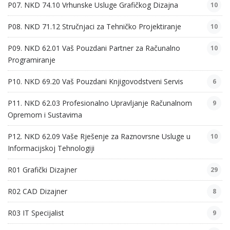
P07. NKD 74.10 Vrhunske Usluge Grafičkog Dizajna
10
P08. NKD 71.12 Stručnjaci za Tehničko Projektiranje
10
P09. NKD 62.01 Vaš Pouzdani Partner za Računalno
10
Programiranje
P10. NKD 69.20 Vaš Pouzdani Knjigovodstveni Servis
6
P11. NKD 62.03 Profesionalno Upravljanje Računalnom
9
Opremom i Sustavima
P12. NKD 62.09 Vaše Rješenje za Raznovrsne Usluge u
10
Informacijskoj Tehnologiji
R01 Grafički Dizajner
29
R02 CAD Dizajner
8
R03 IT Specijalist
9