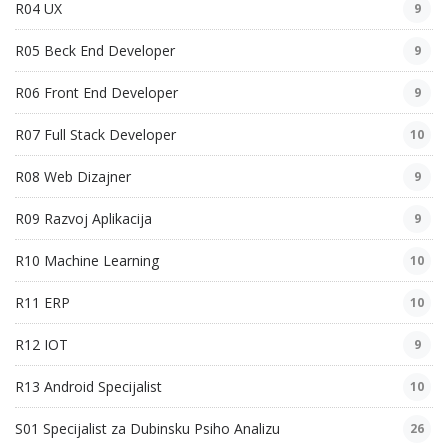
R04 UX
9
R05 Beck End Developer
9
R06 Front End Developer
9
R07 Full Stack Developer
10
R08 Web Dizajner
9
R09 Razvoj Aplikacija
9
R10 Machine Learning
10
R11 ERP
10
R12 IOT
9
R13 Android Specijalist
10
S01 Specijalist za Dubinsku Psiho Analizu
26