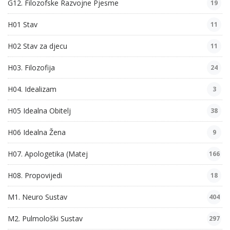
G12. Filozofske Razvojne Pjesme
19
H01 Stav
11
H02 Stav za djecu
11
H03. Filozofija
24
H04. Idealizam
3
H05 Idealna Obitelj
38
H06 Idealna Žena
9
H07. Apologetika (Matej
166
H08. Propovijedi
18
M1. Neuro Sustav
404
M2. Pulmološki Sustav
297