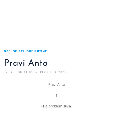
G05. OBITELJSKE PJESME
Pravi Anto
BY
DALIBOR KATIĆ
13 OŽUJKA, 2025
Pravi Anto
1
Nije problem suša,