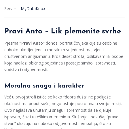
Server –
MyDataKnox
Pravi Anto – Lik plemenite svrhe
Pjesma
“Pravi Anto”
donosi portret čovjeka čije su osobine
duboko ukorijenjene u moralnim vrijednostima, vjeri i
društvenom angažmanu. Kroz deset strofa, oslikavam lik osobe
koja nadilazi običnog pojedinca i postaje simbol ispravnosti,
vodstva i odgovornosti.
Moralna snaga i karakter
Već u prvoj strofi ističe se kako “dobra duša” ne podliježe
okolnostima poput suše, nego ostaje postojana u svojoj misiji.
Ovo naglašava unutarnju snagu i spremnost da se djeluje
ispravno, čak i u teškim vremenima. Slušanje i pokušaj “prave
stvari” ukazuju na duboku odgovornost i empatiju, što su