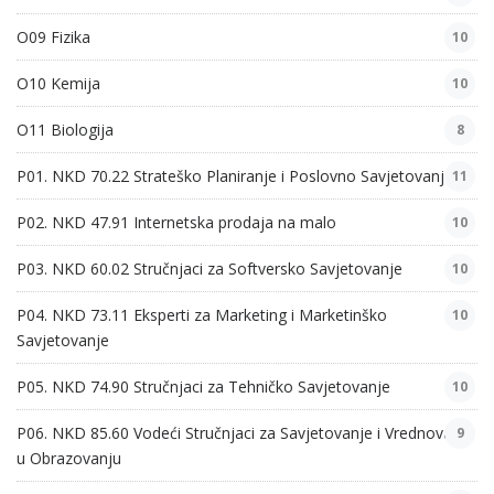
O09 Fizika
10
O10 Kemija
10
O11 Biologija
8
P01. NKD 70.22 Strateško Planiranje i Poslovno Savjetovanje
11
P02. NKD 47.91 Internetska prodaja na malo
10
P03. NKD 60.02 Stručnjaci za Softversko Savjetovanje
10
P04. NKD 73.11 Eksperti za Marketing i Marketinško
10
Savjetovanje
P05. NKD 74.90 Stručnjaci za Tehničko Savjetovanje
10
P06. NKD 85.60 Vodeći Stručnjaci za Savjetovanje i Vrednovanje
9
u Obrazovanju