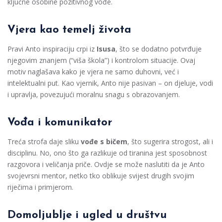
ključne osobine pozitivnog vođe.
Vjera kao temelj života
Pravi Anto inspiraciju crpi iz
Isusa
, što se dodatno potvrđuje
njegovim znanjem (“viša škola”) i kontrolom situacije. Ovaj
motiv naglašava kako je vjera ne samo duhovni, već i
intelektualni put. Kao vjernik, Anto nije pasivan – on djeluje, vodi
i upravlja, povezujući moralnu snagu s obrazovanjem.
Vođa i komunikator
Treća strofa daje sliku
vođe s bičem
, što sugerira strogost, ali i
disciplinu. No, ono što ga razlikuje od tiranina jest sposobnost
razgovora i veličanja priče. Ovdje se može naslutiti da je Anto
svojevrsni mentor, netko tko oblikuje svijest drugih svojim
riječima i primjerom.
Domoljublje i ugled u društvu