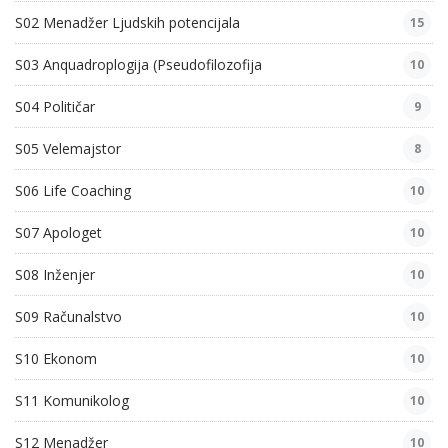
S02 Menadžer Ljudskih potencijala
15
S03 Anquadroplogija (Pseudofilozofija
10
S04 Političar
9
S05 Velemajstor
8
S06 Life Coaching
10
S07 Apologet
10
S08 Inženjer
10
S09 Računalstvo
10
S10 Ekonom
10
S11 Komunikolog
10
S12 Menadžer
10