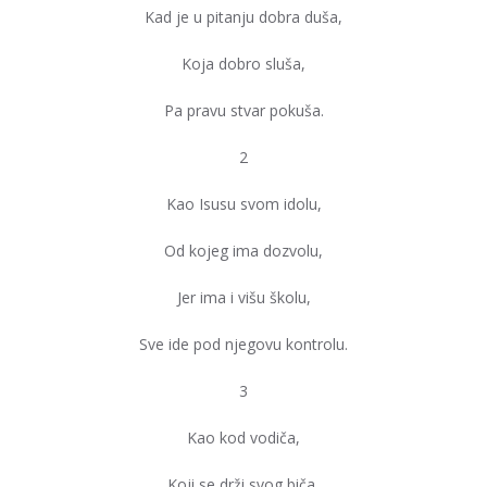
Kad je u pitanju dobra duša,
Koja dobro sluša,
Pa pravu stvar pokuša.
2
Kao Isusu svom idolu,
Od kojeg ima dozvolu,
Jer ima i višu školu,
Sve ide pod njegovu kontrolu.
3
Kao kod vodiča,
Koji se drži svog biča,