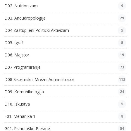
D02. Nutrionizam
9
D03. Anqudropologija
29
D04 Zastupljeni Politički Aktivizam
5
D05. Igrač
5
D06. Majstor
19
D07 Programiranje
73
D08 Sistemski i Mrežni Administrator
113
D09. Komunikologija
24
D10. Iskustva
5
F01. Mehanika 1
8
G01. Psihološke Pjesme
54