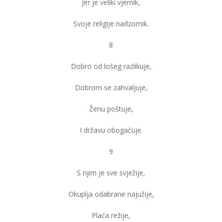
Jer je veliki vjernik,
Svoje religije nadzornik.
8
Dobro od lošeg razlikuje,
Dobrom se zahvaljuje,
Ženu poštuje,
I državu obogaćuje.
9
S njim je sve svježije,
Okuplja odabrane najužije,
Plaća režije,