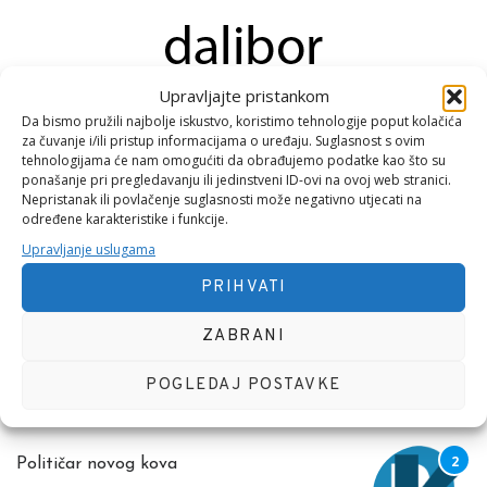
Upravljajte pristankom
Konzultant, Anqvadropolog, Pjesnik i Top Menadžer
Da bismo pružili najbolje iskustvo, koristimo tehnologije poput kolačića
za čuvanje i/ili pristup informacijama o uređaju. Suglasnost s ovim
tehnologijama će nam omogućiti da obrađujemo podatke kao što su
ponašanje pri pregledavanju ili jedinstveni ID-ovi na ovoj web stranici.
Nepristanak ili povlačenje suglasnosti može negativno utjecati na
određene karakteristike i funkcije.
Upravljanje uslugama
NEDAVNE OBJAVE
PRIHVATI
Vlada
ZABRANI
1 KOLOVOZA, 2026
POGLEDAJ POSTAVKE
Političar novog kova