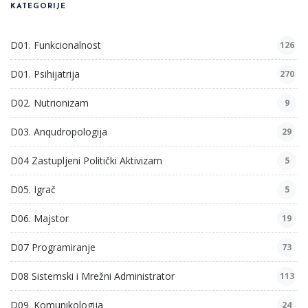
KATEGORIJE
D01. Funkcionalnost
126
D01. Psihijatrija
270
D02. Nutrionizam
9
D03. Anqudropologija
29
D04 Zastupljeni Politički Aktivizam
5
D05. Igrač
5
D06. Majstor
19
D07 Programiranje
73
D08 Sistemski i Mrežni Administrator
113
D09. Komunikologija
24