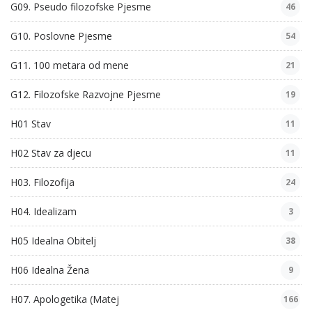
G09. Pseudo filozofske Pjesme
46
G10. Poslovne Pjesme
54
G11. 100 metara od mene
21
G12. Filozofske Razvojne Pjesme
19
H01 Stav
11
H02 Stav za djecu
11
H03. Filozofija
24
H04. Idealizam
3
H05 Idealna Obitelj
38
H06 Idealna Žena
9
H07. Apologetika (Matej
166