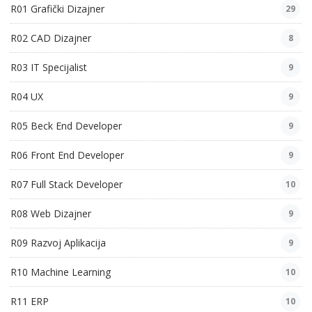
R01 Grafički Dizajner
29
R02 CAD Dizajner
8
R03 IT Specijalist
9
R04 UX
9
R05 Beck End Developer
9
R06 Front End Developer
9
R07 Full Stack Developer
10
R08 Web Dizajner
9
R09 Razvoj Aplikacija
9
R10 Machine Learning
10
R11 ERP
10