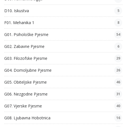
D10. Iskustva
5
F01. Mehanika 1
8
G01. Psihološke Pjesme
54
G02. Zabavne Pjesme
6
G03. Filozofske Pjesme
29
G04. Domoljubne Pjesme
26
G05. Obiteljske Pjesme
46
G06. Nezgodne Pjesme
31
G07. Vjerske Pjesme
40
G08. Ljubavna Hobotnica
16