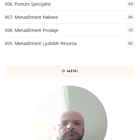
V06. Porezni Specijalist
94
V07. Menadžment Nabave
86
V08. Menadžment Prodaje
70
V09. Menadžment Ljudskih Resursa
65
O MENI