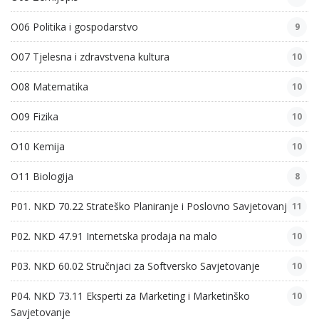
O06 Politika i gospodarstvo
9
O07 Tjelesna i zdravstvena kultura
10
O08 Matematika
10
O09 Fizika
10
O10 Kemija
10
O11 Biologija
8
P01. NKD 70.22 Strateško Planiranje i Poslovno Savjetovanje
11
P02. NKD 47.91 Internetska prodaja na malo
10
P03. NKD 60.02 Stručnjaci za Softversko Savjetovanje
10
P04. NKD 73.11 Eksperti za Marketing i Marketinško
10
Savjetovanje