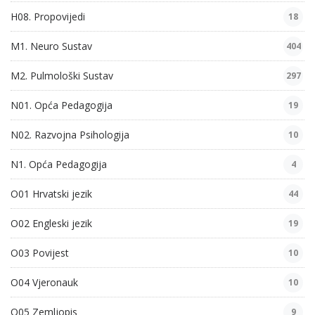
H08. Propovijedi
18
M1. Neuro Sustav
404
M2. Pulmološki Sustav
297
N01. Opća Pedagogija
19
N02. Razvojna Psihologija
10
N1. Opća Pedagogija
4
O01 Hrvatski jezik
44
O02 Engleski jezik
19
O03 Povijest
10
O04 Vjeronauk
10
O05 Zemljopis
9