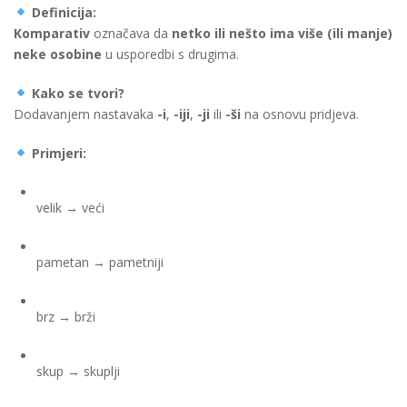
Definicija:
Komparativ
označava da
netko ili nešto ima više (ili manje)
neke osobine
u usporedbi s drugima.
Kako se tvori?
Dodavanjem nastavaka
-i
,
-iji
,
-ji
ili
-ši
na osnovu pridjeva.
Primjeri:
velik → veći
pametan → pametniji
brz → brži
skup → skuplji