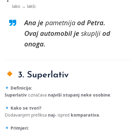
lako → lakši
Ana je
pametnija
od Petra.
Ovaj automobil je
skuplji
od
onoga.
3. Superlativ
Definicija:
Superlativ
označava
najviši stupanj neke osobine
.
Kako se tvori?
Dodavanjem prefiksa
naj-
ispred
komparativa
.
Primjeri: