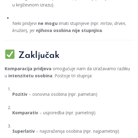
u književnom izrazu).
Neki pridjevi
ne mogu
imati stupnjeve (npr.
mrtav
,
drven
,
kružan
), jer
njihova osobina nije stupnjiva
.
Zaključak
Komparacija pridjeva
omogućuje nam da izražavamo razliku
u
intenzitetu osobina
. Postoje tri stupnja:
Pozitiv
– osnovna osobina (npr. pametan)
Komparativ
– usporedba (npr. pametniji)
Superlativ
– najizraženija osobina (npr. najpametniji)