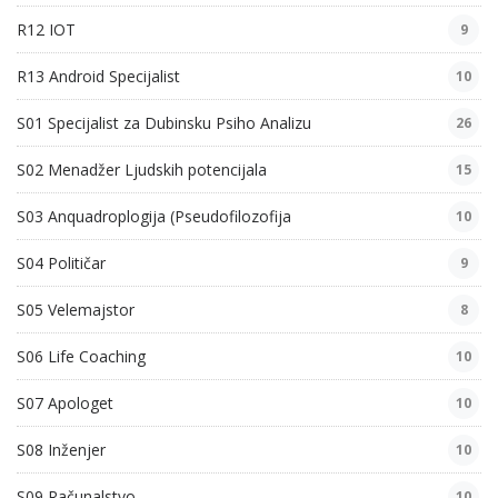
R12 IOT
9
R13 Android Specijalist
10
S01 Specijalist za Dubinsku Psiho Analizu
26
S02 Menadžer Ljudskih potencijala
15
S03 Anquadroplogija (Pseudofilozofija
10
S04 Političar
9
S05 Velemajstor
8
S06 Life Coaching
10
S07 Apologet
10
S08 Inženjer
10
S09 Računalstvo
10