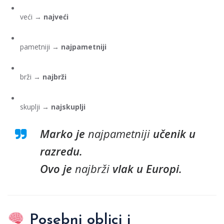
veći →
najveći
pametniji →
najpametniji
brži →
najbrži
skuplji →
najskuplji
Marko je
najpametniji
učenik u
razredu.
Ovo je
najbrži
vlak u Europi.
Posebni oblici i