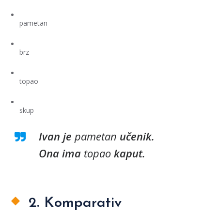
pametan
brz
topao
skup
Ivan je
pametan
učenik.
Ona ima
topao
kaput.
2. Komparativ