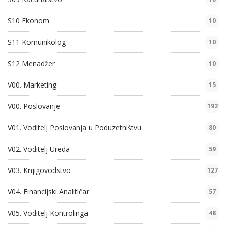
S10 Ekonom
10
S11 Komunikolog
10
S12 Menadžer
10
V00. Marketing
15
V00. Poslovanje
192
V01. Voditelj Poslovanja u Poduzetništvu
80
V02. Voditelj Ureda
59
V03. Knjigovodstvo
127
V04. Financijski Analitičar
57
V05. Voditelj Kontrolinga
48