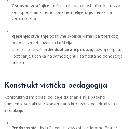
Osnovne značajke:
poštovanje osobnosti učenika, razvoj
samopouzdanja i emocionalne inteligencije, nenasilna
komunikacija.
Rješenje:
stvaranje pozitivne školske klime i partnerskog
odnosa između učenika i učitelja.
U praksi to znači
individualizirani pristup
, razvoj empatije
i poticanje učenika na samoocjenu i samostalno donošenje
odluka.
Konstruktivistička pedagogija
Konstruktivizam polazi od ideje da znanje nije pasivno
primljeno, već aktivno konstruirano kroz iskustvo i društvenu
interakciju.
Predstavnici:
Jean Piaget, Lev Vygotsky, Jerome Bruner.