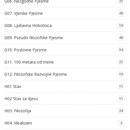
G06. Nezgodne Pjesme
31
G07. Vjerske Pjesme
40
G08. Ljubavna Hobotnica
16
G09. Pseudo filozofske Pjesme
46
G10. Poslovne Pjesme
54
G11. 100 metara od mene
21
G12. Filozofske Razvojne Pjesme
19
H01 Stav
11
H02 Stav za djecu
11
H03. Filozofija
24
H04. Idealizam
3