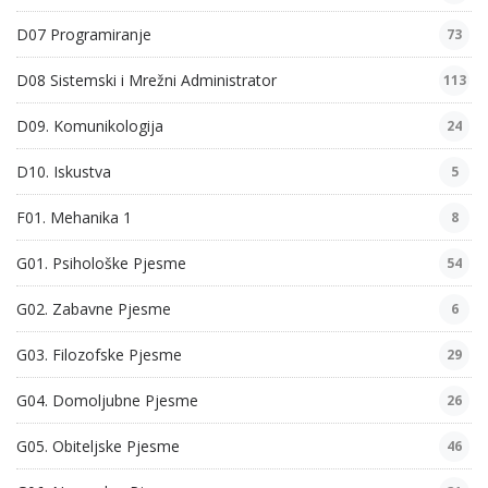
D07 Programiranje
73
D08 Sistemski i Mrežni Administrator
113
D09. Komunikologija
24
D10. Iskustva
5
F01. Mehanika 1
8
G01. Psihološke Pjesme
54
G02. Zabavne Pjesme
6
G03. Filozofske Pjesme
29
G04. Domoljubne Pjesme
26
G05. Obiteljske Pjesme
46