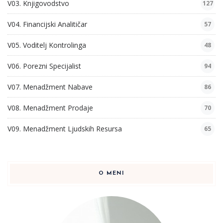
V03. Knjigovodstvo
127
V04. Financijski Analitičar
57
V05. Voditelj Kontrolinga
48
V06. Porezni Specijalist
94
V07. Menadžment Nabave
86
V08. Menadžment Prodaje
70
V09. Menadžment Ljudskih Resursa
65
O MENI