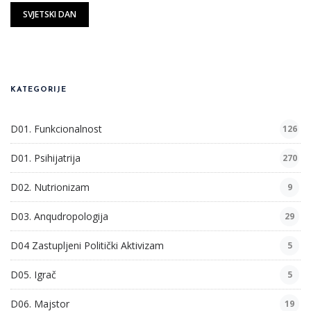
SVJETSKI DAN
KATEGORIJE
D01. Funkcionalnost
126
D01. Psihijatrija
270
D02. Nutrionizam
9
D03. Anqudropologija
29
D04 Zastupljeni Politički Aktivizam
5
D05. Igrač
5
D06. Majstor
19