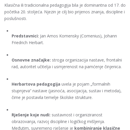
Klasična ili tradicionalna pedagogija bila je dominantna od 17. do
početka 20. stoljeća. Njezin je cilj bio prijenos znanja, discipline i
poslušnosti.
Predstavnici:
Jan Amos Komensky (Comenius), Johann
Friedrich Herbart.
Osnovne značajke:
stroga organizacija nastave, frontalni
rad, autoritet učitelja i usmjerenost na pamćenje činjenica.
Herbartova pedagogija
uvela je pojam „formalnih
stupnjeva“ nastave (jasnoća, asocijacija, sustav i metoda),
čime je postavila temelje školske strukture.
Rješenje koje nudi:
sustavnost i organiziranost
obrazovanja, razvoj discipline i logičkog mišljenja.
Međutim, suvremeno rješenje je
kombiniranje klasične