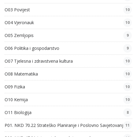
O03 Povijest
10
O04 Vjeronauk
10
O05 Zemljopis
9
O06 Politika i gospodarstvo
9
O07 Tjelesna i zdravstvena kultura
10
O08 Matematika
10
O09 Fizika
10
O10 Kemija
10
O11 Biologija
8
P01. NKD 70.22 Strateško Planiranje i Poslovno Savjetovanje
11