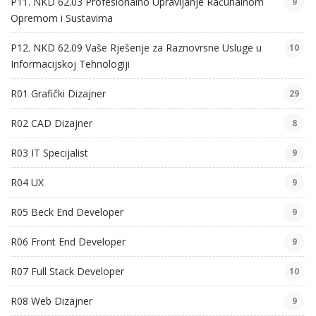
P11. NKD 62.03 Profesionalno Upravljanje Računalnom
9
Opremom i Sustavima
P12. NKD 62.09 Vaše Rješenje za Raznovrsne Usluge u
10
Informacijskoj Tehnologiji
R01 Grafički Dizajner
29
R02 CAD Dizajner
8
R03 IT Specijalist
9
R04 UX
9
R05 Beck End Developer
9
R06 Front End Developer
9
R07 Full Stack Developer
10
R08 Web Dizajner
9