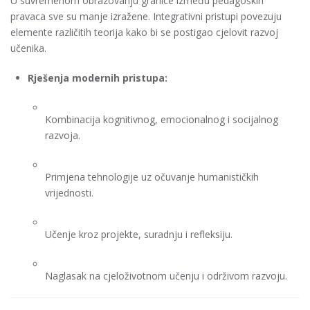
U suvremenom obrazovanju granice između pedagoških
pravaca sve su manje izražene. Integrativni pristupi povezuju
elemente različitih teorija kako bi se postigao cjelovit razvoj
učenika.
Rješenja modernih pristupa:
Kombinacija kognitivnog, emocionalnog i socijalnog
razvoja.
Primjena tehnologije uz očuvanje humanističkih
vrijednosti.
Učenje kroz projekte, suradnju i refleksiju.
Naglasak na cjeloživotnom učenju i održivom razvoju.