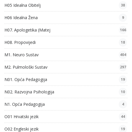
H05 Idealna Obitelj
38
H06 Idealna Žena
9
H07. Apologetika (Matej
166
H08. Propovijedi
18
M1. Neuro Sustav
404
M2. Pulmološki Sustav
297
N01. Opća Pedagogija
19
N02. Razvojna Psihologija
10
N1. Opća Pedagogija
4
O01 Hrvatski jezik
44
O02 Engleski jezik
19