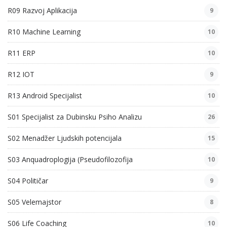
R09 Razvoj Aplikacija
9
R10 Machine Learning
10
R11 ERP
10
R12 IOT
9
R13 Android Specijalist
10
S01 Specijalist za Dubinsku Psiho Analizu
26
S02 Menadžer Ljudskih potencijala
15
S03 Anquadroplogija (Pseudofilozofija
10
S04 Političar
9
S05 Velemajstor
8
S06 Life Coaching
10