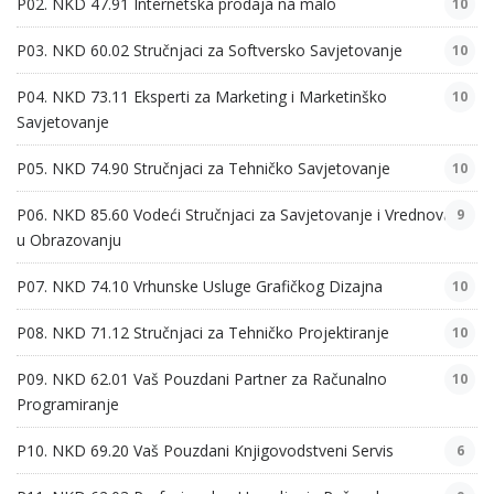
P02. NKD 47.91 Internetska prodaja na malo
10
P03. NKD 60.02 Stručnjaci za Softversko Savjetovanje
10
P04. NKD 73.11 Eksperti za Marketing i Marketinško
10
Savjetovanje
P05. NKD 74.90 Stručnjaci za Tehničko Savjetovanje
10
P06. NKD 85.60 Vodeći Stručnjaci za Savjetovanje i Vrednovanje
9
u Obrazovanju
P07. NKD 74.10 Vrhunske Usluge Grafičkog Dizajna
10
P08. NKD 71.12 Stručnjaci za Tehničko Projektiranje
10
P09. NKD 62.01 Vaš Pouzdani Partner za Računalno
10
Programiranje
P10. NKD 69.20 Vaš Pouzdani Knjigovodstveni Servis
6