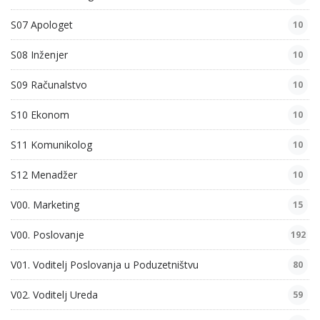
S07 Apologet
10
S08 Inženjer
10
S09 Računalstvo
10
S10 Ekonom
10
S11 Komunikolog
10
S12 Menadžer
10
V00. Marketing
15
V00. Poslovanje
192
V01. Voditelj Poslovanja u Poduzetništvu
80
V02. Voditelj Ureda
59