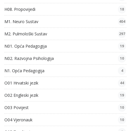
H08. Propovijedi
18
M1. Neuro Sustav
404
M2. Pulmološki Sustav
297
N01. Opća Pedagogija
19
N02. Razvojna Psihologija
10
N1. Opća Pedagogija
4
O01 Hrvatski jezik
44
O02 Engleski jezik
19
O03 Povijest
10
O04 Vjeronauk
10