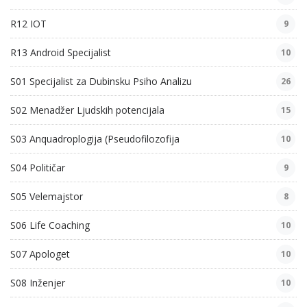
R12 IOT
9
R13 Android Specijalist
10
S01 Specijalist za Dubinsku Psiho Analizu
26
S02 Menadžer Ljudskih potencijala
15
S03 Anquadroplogija (Pseudofilozofija
10
S04 Političar
9
S05 Velemajstor
8
S06 Life Coaching
10
S07 Apologet
10
S08 Inženjer
10