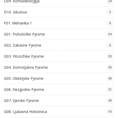
D09. Komunikologija
24
D10. Iskustva
5
F01. Mehanika 1
8
G01. Psihološke Pjesme
54
G02. Zabavne Pjesme
6
G03. Filozofske Pjesme
29
G04. Domoljubne Pjesme
26
G05. Obiteljske Pjesme
46
G06. Nezgodne Pjesme
31
G07. Vjerske Pjesme
40
G08. Ljubavna Hobotnica
16