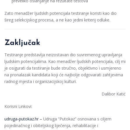
preveliko oslanjanje na rezultate testova
Zato menadžer ljudskih potencijala testiranje koristi kao dio
šireg selekcijskog procesa, a ne kao jedini kriterij odluke.
Zaključak
Testiranje predstavlja neizostavan dio suvremenog upravljanja
ljudskim potencijalima. Kao menadžer ljudskih potencijala, cilj mi
je osigurati da testiranje bude stručno, objektivno i usmjereno
na pronalazak kandidata koji će najbolje odgovarati zahtjevima
radnog mjesta i organizacijskoj kulturi.
Dalibor Katić
Korisni Linkovi:
udruga-putokaz.hr –
Udruga “Putokaz” osnovana s ciljem
pojedinačnog i obiteljskog liječenja, rehabilitacije i