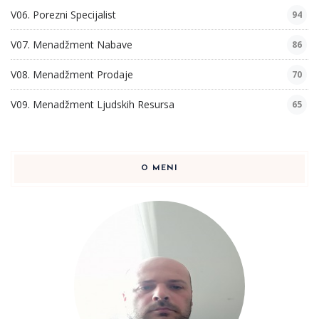
V06. Porezni Specijalist
94
V07. Menadžment Nabave
86
V08. Menadžment Prodaje
70
V09. Menadžment Ljudskih Resursa
65
O MENI