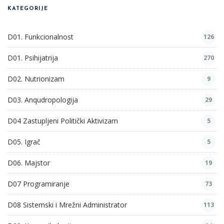
KATEGORIJE
D01. Funkcionalnost
126
D01. Psihijatrija
270
D02. Nutrionizam
9
D03. Anqudropologija
29
D04 Zastupljeni Politički Aktivizam
5
D05. Igrač
5
D06. Majstor
19
D07 Programiranje
73
D08 Sistemski i Mrežni Administrator
113