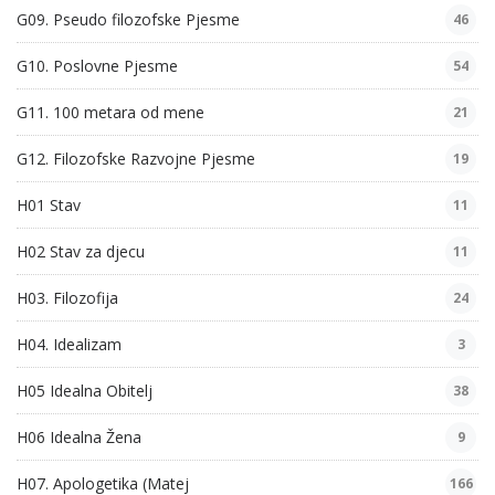
G09. Pseudo filozofske Pjesme
46
G10. Poslovne Pjesme
54
G11. 100 metara od mene
21
G12. Filozofske Razvojne Pjesme
19
H01 Stav
11
H02 Stav za djecu
11
H03. Filozofija
24
H04. Idealizam
3
H05 Idealna Obitelj
38
H06 Idealna Žena
9
H07. Apologetika (Matej
166