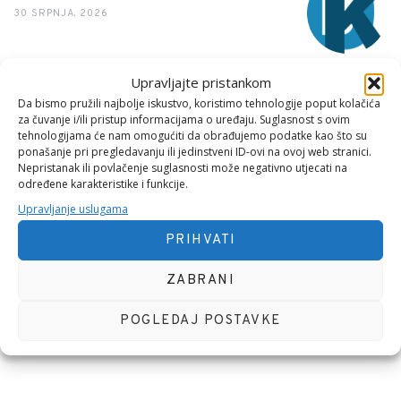
30 SRPNJA, 2026
Upravljajte pristankom
Da bismo pružili najbolje iskustvo, koristimo tehnologije poput kolačića
Interaktivni odnos politike (države) i
za čuvanje i/ili pristup informacijama o uređaju. Suglasnost s ovim
privatnog sektora
tehnologijama će nam omogućiti da obrađujemo podatke kao što su
ponašanje pri pregledavanju ili jedinstveni ID-ovi na ovoj web stranici.
11 SRPNJA, 2026
Nepristanak ili povlačenje suglasnosti može negativno utjecati na
određene karakteristike i funkcije.
Upravljanje uslugama
TAG CLOUD
PRIHVATI
ZABRANI
MEĐUNARODNI DAN
S DIJELOM EVANĐELJA
SVJETSKI DAN
POGLEDAJ POSTAVKE