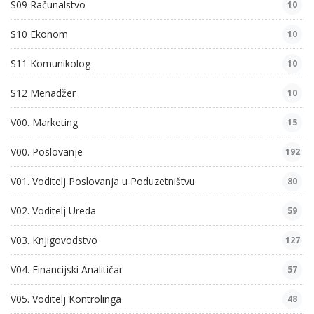
S09 Računalstvo
10
S10 Ekonom
10
S11 Komunikolog
10
S12 Menadžer
10
V00. Marketing
15
V00. Poslovanje
192
V01. Voditelj Poslovanja u Poduzetništvu
80
V02. Voditelj Ureda
59
V03. Knjigovodstvo
127
V04. Financijski Analitičar
57
V05. Voditelj Kontrolinga
48