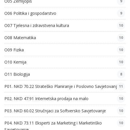
O05 Zemljopis
9
O06 Politika i gospodarstvo
9
O07 Tjelesna i zdravstvena kultura
10
O08 Matematika
10
O09 Fizika
10
O10 Kemija
10
O11 Biologija
8
P01. NKD 70.22 Strateško Planiranje i Poslovno Savjetovanje
11
P02. NKD 47.91 Internetska prodaja na malo
10
P03. NKD 60.02 Stručnjaci za Softversko Savjetovanje
10
P04. NKD 73.11 Eksperti za Marketing i Marketinško
10
Savjetovanje