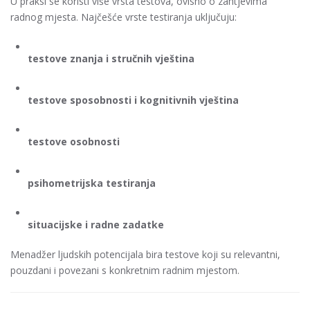
U praksi se koristi više vrsta testova, ovisno o zahtjevima
radnog mjesta. Najčešće vrste testiranja uključuju:
testove znanja i stručnih vještina
testove sposobnosti i kognitivnih vještina
testove osobnosti
psihometrijska testiranja
situacijske i radne zadatke
Menadžer ljudskih potencijala bira testove koji su relevantni,
pouzdani i povezani s konkretnim radnim mjestom.