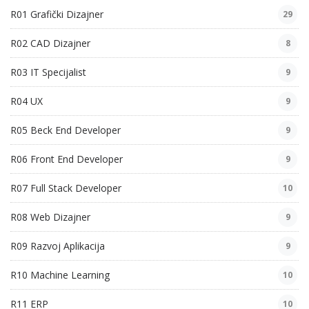
R01 Grafički Dizajner
29
R02 CAD Dizajner
8
R03 IT Specijalist
9
R04 UX
9
R05 Beck End Developer
9
R06 Front End Developer
9
R07 Full Stack Developer
10
R08 Web Dizajner
9
R09 Razvoj Aplikacija
9
R10 Machine Learning
10
R11 ERP
10