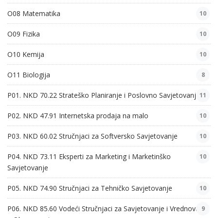
O08 Matematika
10
O09 Fizika
10
O10 Kemija
10
O11 Biologija
8
P01. NKD 70.22 Strateško Planiranje i Poslovno Savjetovanje
11
P02. NKD 47.91 Internetska prodaja na malo
10
P03. NKD 60.02 Stručnjaci za Softversko Savjetovanje
10
P04. NKD 73.11 Eksperti za Marketing i Marketinško
10
Savjetovanje
P05. NKD 74.90 Stručnjaci za Tehničko Savjetovanje
10
P06. NKD 85.60 Vodeći Stručnjaci za Savjetovanje i Vrednovanje
9