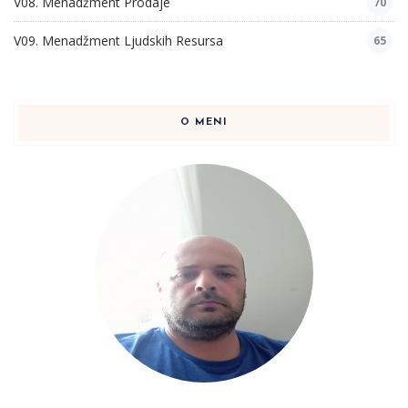
V08. Menadžment Prodaje
70
V09. Menadžment Ljudskih Resursa
65
O MENI