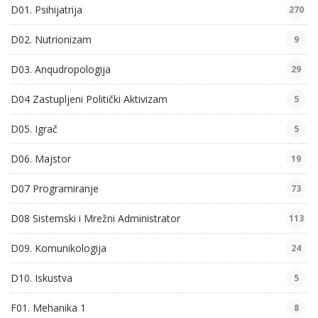
D01. Psihijatrija
270
D02. Nutrionizam
9
D03. Anqudropologija
29
D04 Zastupljeni Politički Aktivizam
5
D05. Igrač
5
D06. Majstor
19
D07 Programiranje
73
D08 Sistemski i Mrežni Administrator
113
D09. Komunikologija
24
D10. Iskustva
5
F01. Mehanika 1
8