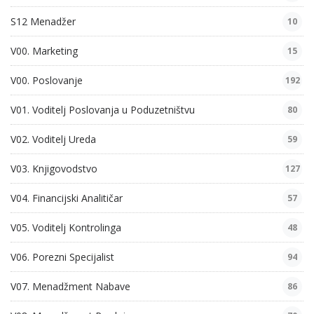
S12 Menadžer
10
V00. Marketing
15
V00. Poslovanje
192
V01. Voditelj Poslovanja u Poduzetništvu
80
V02. Voditelj Ureda
59
V03. Knjigovodstvo
127
V04. Financijski Analitičar
57
V05. Voditelj Kontrolinga
48
V06. Porezni Specijalist
94
V07. Menadžment Nabave
86