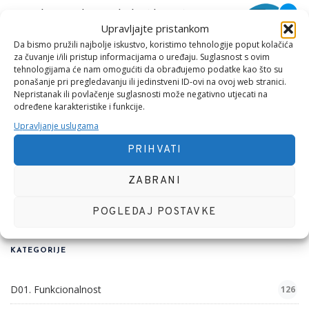
Interaktivni odnos politike (države) i
Upravljajte pristankom
privatnog sektora
Da bismo pružili najbolje iskustvo, koristimo tehnologije poput kolačića
11 SRPNJA, 2026
za čuvanje i/ili pristup informacijama o uređaju. Suglasnost s ovim
tehnologijama će nam omogućiti da obrađujemo podatke kao što su
ponašanje pri pregledavanju ili jedinstveni ID-ovi na ovoj web stranici.
Nepristanak ili povlačenje suglasnosti može negativno utjecati na
TAG CLOUD
određene karakteristike i funkcije.
Upravljanje uslugama
MEĐUNARODNI DAN
S DIJELOM EVANĐELJA
PRIHVATI
SVJETSKI DAN
ZABRANI
POGLEDAJ POSTAVKE
KATEGORIJE
D01. Funkcionalnost
126