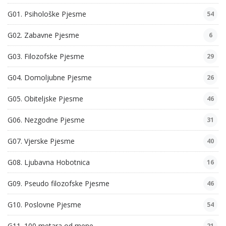
G01. Psihološke Pjesme
54
G02. Zabavne Pjesme
6
G03. Filozofske Pjesme
29
G04. Domoljubne Pjesme
26
G05. Obiteljske Pjesme
46
G06. Nezgodne Pjesme
31
G07. Vjerske Pjesme
40
G08. Ljubavna Hobotnica
16
G09. Pseudo filozofske Pjesme
46
G10. Poslovne Pjesme
54
G11. 100 metara od mene
21