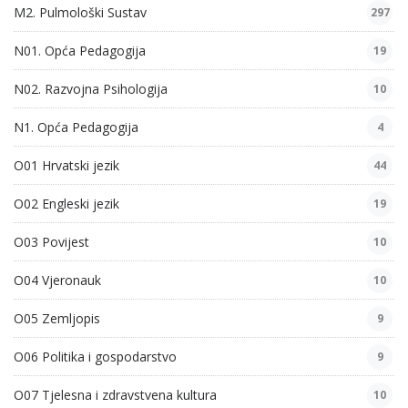
M2. Pulmološki Sustav
297
N01. Opća Pedagogija
19
N02. Razvojna Psihologija
10
N1. Opća Pedagogija
4
O01 Hrvatski jezik
44
O02 Engleski jezik
19
O03 Povijest
10
O04 Vjeronauk
10
O05 Zemljopis
9
O06 Politika i gospodarstvo
9
O07 Tjelesna i zdravstvena kultura
10