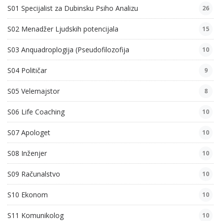
S01 Specijalist za Dubinsku Psiho Analizu
26
S02 Menadžer Ljudskih potencijala
15
S03 Anquadroplogija (Pseudofilozofija
10
S04 Političar
9
S05 Velemajstor
8
S06 Life Coaching
10
S07 Apologet
10
S08 Inženjer
10
S09 Računalstvo
10
S10 Ekonom
10
S11 Komunikolog
10