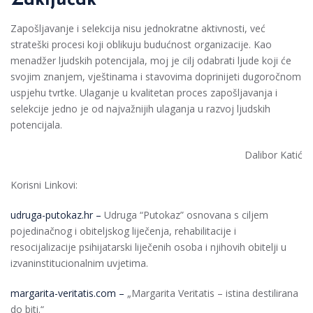
Zaključak
Zapošljavanje i selekcija nisu jednokratne aktivnosti, već
strateški procesi koji oblikuju budućnost organizacije. Kao
menadžer ljudskih potencijala, moj je cilj odabrati ljude koji će
svojim znanjem, vještinama i stavovima doprinijeti dugoročnom
uspjehu tvrtke. Ulaganje u kvalitetan proces zapošljavanja i
selekcije jedno je od najvažnijih ulaganja u razvoj ljudskih
potencijala.
Dalibor Katić
Korisni Linkovi:
udruga-putokaz.hr –
Udruga “Putokaz” osnovana s ciljem
pojedinačnog i obiteljskog liječenja, rehabilitacije i
resocijalizacije psihijatarski liječenih osoba i njihovih obitelji u
izvaninstitucionalnim uvjetima.
margarita-veritatis.com –
„Margarita Veritatis – istina destilirana
do biti.“