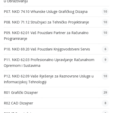
u Obrazovanju
P07. NKD 74.10 Vrhunske Usluge Grafičkog Dizajna
10
P08. NKD 71.12 Stručnjaci za Tehničko Projektiranje
10
P09. NKD 62.01 Vaš Pouzdani Partner za Računalno
10
Programiranje
P10. NKD 69.20 Vaš Pouzdani Knjigovodstveni Servis
6
P11. NKD 62.03 Profesionalno Upravljanje Računalnom
9
Opremom i Sustavima
P12. NKD 62.09 Vaše Rješenje za Raznovrsne Usluge u
10
Informacijskoj Tehnologiji
R01 Grafički Dizajner
29
R02 CAD Dizajner
8