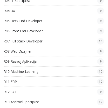
R03 IT Specijalist
9
R04 UX
9
R05 Beck End Developer
9
R06 Front End Developer
9
R07 Full Stack Developer
10
R08 Web Dizajner
9
R09 Razvoj Aplikacija
9
R10 Machine Learning
10
R11 ERP
10
R12 IOT
9
R13 Android Specijalist
10