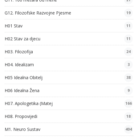
G12. Filozofske Razvojne Pjesme
19
H01 Stav
11
H02 Stav za djecu
11
H03. Filozofija
24
H04. Idealizam
3
H05 Idealna Obitelj
38
H06 Idealna Žena
9
H07. Apologetika (Matej
166
H08. Propovijedi
18
M1. Neuro Sustav
404