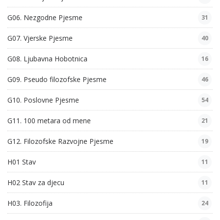
G06. Nezgodne Pjesme
31
G07. Vjerske Pjesme
40
G08. Ljubavna Hobotnica
16
G09. Pseudo filozofske Pjesme
46
G10. Poslovne Pjesme
54
G11. 100 metara od mene
21
G12. Filozofske Razvojne Pjesme
19
H01 Stav
11
H02 Stav za djecu
11
H03. Filozofija
24