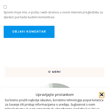
Spremi moje ime, e-poštu i web-stranicu u ovom internet pregledniku za
sljedeći put kada budem komentirao.
O MENI
Upravljajte pristankom
Da bismo pružili najbolje iskustvo, koristimo tehnologije poput kolačića
za čuvanje i/ili pristup informacijama o uređaju. Suglasnost s ovim
tehnologijama će nam omogućiti da obrađujemo podatke kao što su