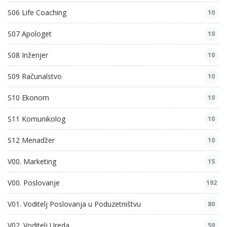
S06 Life Coaching
10
S07 Apologet
10
S08 Inženjer
10
S09 Računalstvo
10
S10 Ekonom
10
S11 Komunikolog
10
S12 Menadžer
10
V00. Marketing
15
V00. Poslovanje
192
V01. Voditelj Poslovanja u Poduzetništvu
80
V02. Voditelj Ureda
59