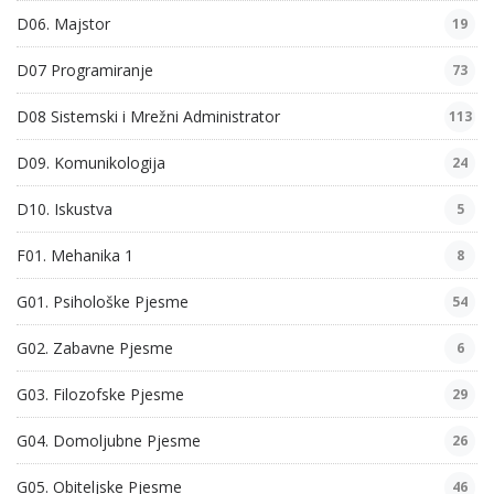
D06. Majstor
19
D07 Programiranje
73
D08 Sistemski i Mrežni Administrator
113
D09. Komunikologija
24
D10. Iskustva
5
F01. Mehanika 1
8
G01. Psihološke Pjesme
54
G02. Zabavne Pjesme
6
G03. Filozofske Pjesme
29
G04. Domoljubne Pjesme
26
G05. Obiteljske Pjesme
46