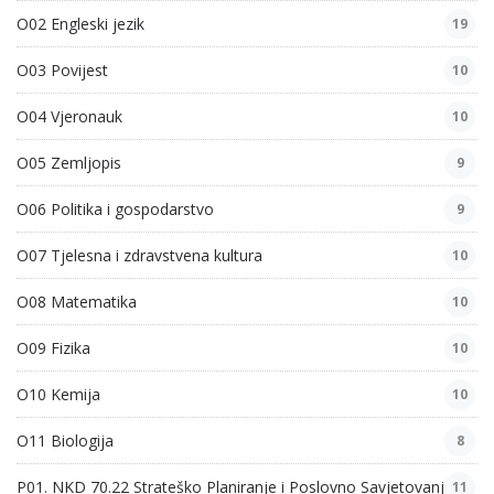
O02 Engleski jezik
19
O03 Povijest
10
O04 Vjeronauk
10
O05 Zemljopis
9
O06 Politika i gospodarstvo
9
O07 Tjelesna i zdravstvena kultura
10
O08 Matematika
10
O09 Fizika
10
O10 Kemija
10
O11 Biologija
8
P01. NKD 70.22 Strateško Planiranje i Poslovno Savjetovanje
11