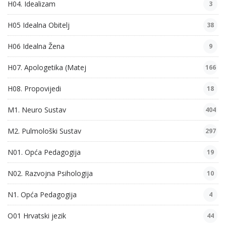
H04. Idealizam
3
H05 Idealna Obitelj
38
H06 Idealna Žena
9
H07. Apologetika (Matej
166
H08. Propovijedi
18
M1. Neuro Sustav
404
M2. Pulmološki Sustav
297
N01. Opća Pedagogija
19
N02. Razvojna Psihologija
10
N1. Opća Pedagogija
4
O01 Hrvatski jezik
44