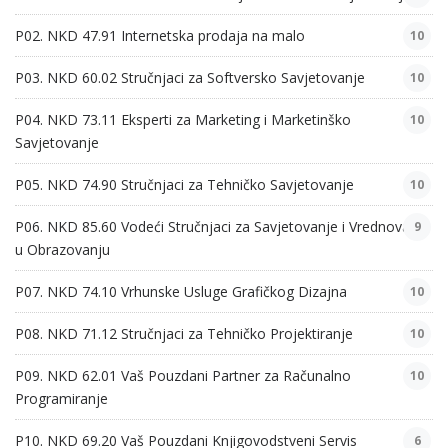
P02. NKD 47.91 Internetska prodaja na malo
10
P03. NKD 60.02 Stručnjaci za Softversko Savjetovanje
10
P04. NKD 73.11 Eksperti za Marketing i Marketinško
10
Savjetovanje
P05. NKD 74.90 Stručnjaci za Tehničko Savjetovanje
10
P06. NKD 85.60 Vodeći Stručnjaci za Savjetovanje i Vrednovanje
9
u Obrazovanju
P07. NKD 74.10 Vrhunske Usluge Grafičkog Dizajna
10
P08. NKD 71.12 Stručnjaci za Tehničko Projektiranje
10
P09. NKD 62.01 Vaš Pouzdani Partner za Računalno
10
Programiranje
P10. NKD 69.20 Vaš Pouzdani Knjigovodstveni Servis
6