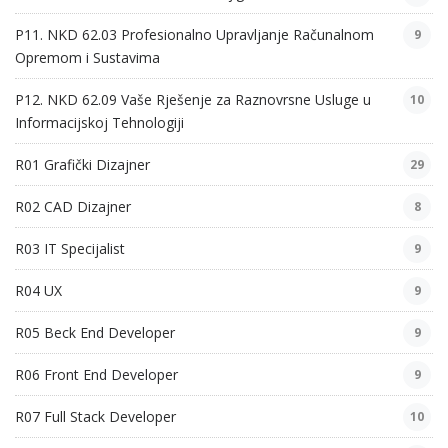
P11. NKD 62.03 Profesionalno Upravljanje Računalnom
9
Opremom i Sustavima
P12. NKD 62.09 Vaše Rješenje za Raznovrsne Usluge u
10
Informacijskoj Tehnologiji
R01 Grafički Dizajner
29
R02 CAD Dizajner
8
R03 IT Specijalist
9
R04 UX
9
R05 Beck End Developer
9
R06 Front End Developer
9
R07 Full Stack Developer
10