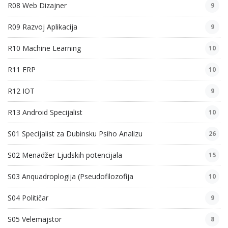
R08 Web Dizajner
9
R09 Razvoj Aplikacija
9
R10 Machine Learning
10
R11 ERP
10
R12 IOT
9
R13 Android Specijalist
10
S01 Specijalist za Dubinsku Psiho Analizu
26
S02 Menadžer Ljudskih potencijala
15
S03 Anquadroplogija (Pseudofilozofija
10
S04 Političar
9
S05 Velemajstor
8