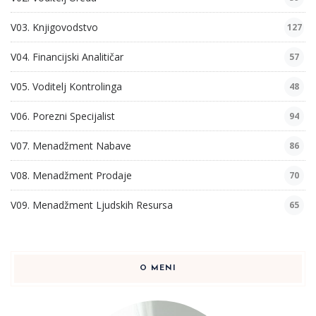
V03. Knjigovodstvo
127
V04. Financijski Analitičar
57
V05. Voditelj Kontrolinga
48
V06. Porezni Specijalist
94
V07. Menadžment Nabave
86
V08. Menadžment Prodaje
70
V09. Menadžment Ljudskih Resursa
65
O MENI