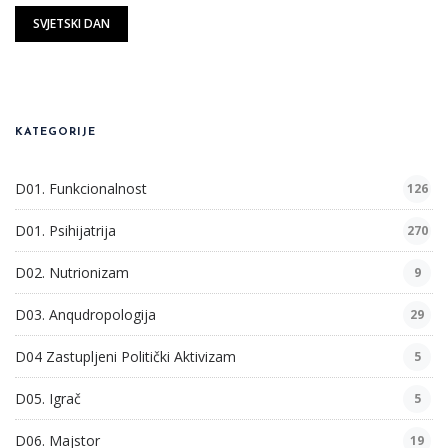
SVJETSKI DAN
KATEGORIJE
D01. Funkcionalnost
126
D01. Psihijatrija
270
D02. Nutrionizam
9
D03. Anqudropologija
29
D04 Zastupljeni Politički Aktivizam
5
D05. Igrač
5
D06. Majstor
19