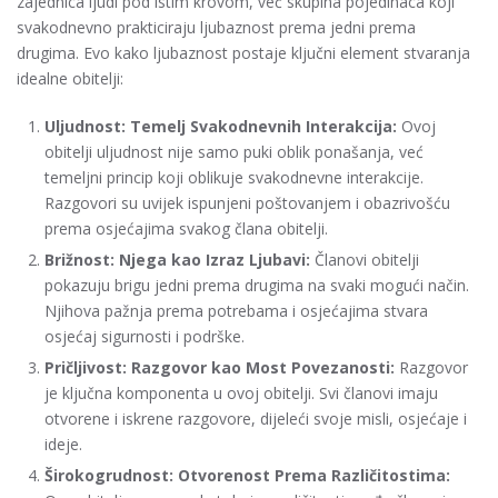
zajednica ljudi pod istim krovom, već skupina pojedinaca koji
svakodnevno prakticiraju ljubaznost prema jedni prema
drugima. Evo kako ljubaznost postaje ključni element stvaranja
idealne obitelji:
Uljudnost: Temelj Svakodnevnih Interakcija:
Ovoj
obitelji uljudnost nije samo puki oblik ponašanja, već
temeljni princip koji oblikuje svakodnevne interakcije.
Razgovori su uvijek ispunjeni poštovanjem i obazrivošću
prema osjećajima svakog člana obitelji.
Brižnost: Njega kao Izraz Ljubavi:
Članovi obitelji
pokazuju brigu jedni prema drugima na svaki mogući način.
Njihova pažnja prema potrebama i osjećajima stvara
osjećaj sigurnosti i podrške.
Pričljivost: Razgovor kao Most Povezanosti:
Razgovor
je ključna komponenta u ovoj obitelji. Svi članovi imaju
otvorene i iskrene razgovore, dijeleći svoje misli, osjećaje i
ideje.
Širokogrudnost: Otvorenost Prema Različitostima: