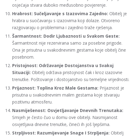
osjećaja stvara duboko međusobno povjerenje.
Hrabrost: Sučeljavanje s Izazovima Zajedno:
Obitelj je
hrabra u suočavanju s izazovima koji dolaze. Otvoreno
razgovaraju o problemima i zajedno traže rješenja.
Šarmantnost: Dodir Ljubaznosti u Svakom Geste:
Šarmantnost nije rezervirana samo za posebne prigode.
Ona je prisutna u svakodnevnim gestama koje obitelj čine
posebnom.
Pristojnost: Održavanje Dostojanstva u Svakoj
Situaciji:
Obitelj održava pristojnost čak i kroz izazovne
trenutke. Poštovanje i dostojanstvo su temeljne vrijednosti.
Prijaznost: Toplina Kroz Male Gestama:
Prijaznost je
prisutna u svakodnevnim malim gestama koje stvaraju
pozitivnu atmosferu.
Nasmiješenost: Osvjetljavanje Dnevnih Trenutaka:
Smijeh je često čuo u domu ove obitelji. Nasmijanost
osvjetljava dnevne trenutke, čineći ih još ljepšima.
Strpljivost: Razumijevanje Snage I Strpljenja:
Obitelj