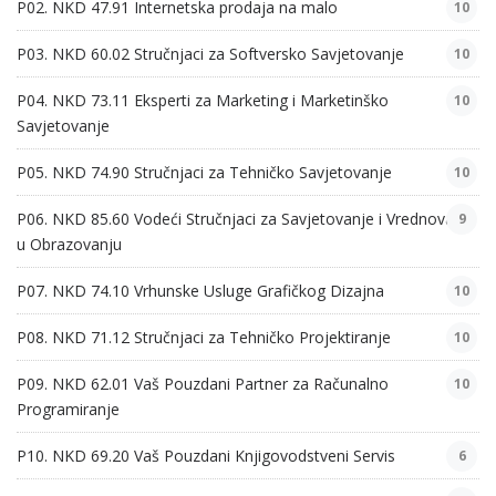
P02. NKD 47.91 Internetska prodaja na malo
10
P03. NKD 60.02 Stručnjaci za Softversko Savjetovanje
10
P04. NKD 73.11 Eksperti za Marketing i Marketinško
10
Savjetovanje
P05. NKD 74.90 Stručnjaci za Tehničko Savjetovanje
10
P06. NKD 85.60 Vodeći Stručnjaci za Savjetovanje i Vrednovanje
9
u Obrazovanju
P07. NKD 74.10 Vrhunske Usluge Grafičkog Dizajna
10
P08. NKD 71.12 Stručnjaci za Tehničko Projektiranje
10
P09. NKD 62.01 Vaš Pouzdani Partner za Računalno
10
Programiranje
P10. NKD 69.20 Vaš Pouzdani Knjigovodstveni Servis
6