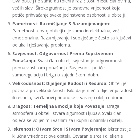
Ova obitelj ne samo da tolerira različitosti među članovima,
već ih slavi. Širokogrudnost je osnovna vrijednost koja
potiče prihvaćanje svake jedinstvene osobnosti u obitelji.
Pametnost: Razmišljanje S Razumijevanjem:
Pametnost u ovoj obitelji nije samo intelektualna, već i
emocionalna. Razumijevanje i suosjećanje često su ključevi
odluka i rješavanja problema.
Savjesnost: Odgovornost Prema Sopstvenom
Ponašanju:
Svaki član obitelji svjestan je odgovornosti
prema vlastitom ponašanju. Savjesnost potiče
samoregulaciju i brigu o zajedničkom dobru.
Velikodušnost: Dijeljenje Radosti i Resursa:
Obitelj je
poznata po velikodušnosti. Bilo da je riječ o dijeljenju radosti
ili resursa, svi članovi pridonose stvaranju obilja u domu.
Dragost: Temeljna Emocija koja Povezuje:
Draga
atmosfera u obitelji stvara sigurnost i ljubav. Svaki član
osjeća se voljenim i važnim za ukupnu dinamiku obitelji.
Iskrenost: Otvara Srce i Stvara Povjerenje:
Iskrenost je
ključna vrijednost ove obitelji. Otvaranje srca i dijeljenje