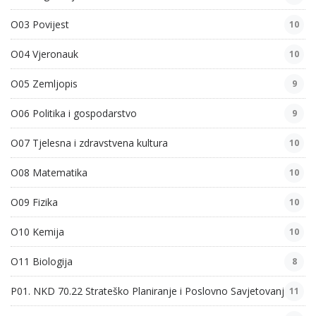
O03 Povijest
10
O04 Vjeronauk
10
O05 Zemljopis
9
O06 Politika i gospodarstvo
9
O07 Tjelesna i zdravstvena kultura
10
O08 Matematika
10
O09 Fizika
10
O10 Kemija
10
O11 Biologija
8
P01. NKD 70.22 Strateško Planiranje i Poslovno Savjetovanje
11