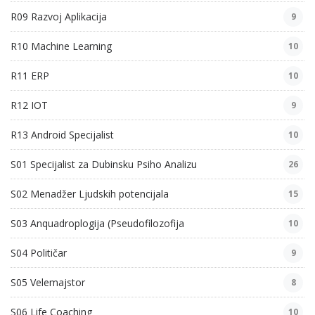
R09 Razvoj Aplikacija
9
R10 Machine Learning
10
R11 ERP
10
R12 IOT
9
R13 Android Specijalist
10
S01 Specijalist za Dubinsku Psiho Analizu
26
S02 Menadžer Ljudskih potencijala
15
S03 Anquadroplogija (Pseudofilozofija
10
S04 Političar
9
S05 Velemajstor
8
S06 Life Coaching
10