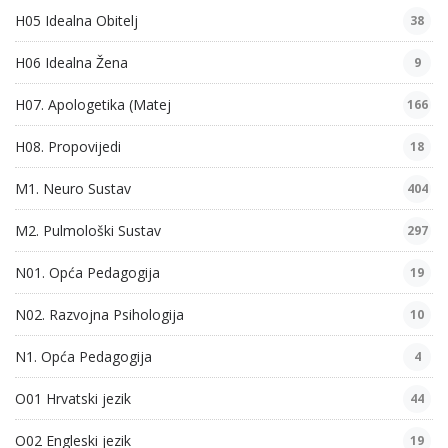
H05 Idealna Obitelj
38
H06 Idealna Žena
9
H07. Apologetika (Matej
166
H08. Propovijedi
18
M1. Neuro Sustav
404
M2. Pulmološki Sustav
297
N01. Opća Pedagogija
19
N02. Razvojna Psihologija
10
N1. Opća Pedagogija
4
O01 Hrvatski jezik
44
O02 Engleski jezik
19