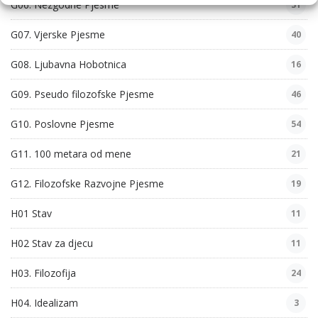
G06. Nezgodne Pjesme
31
G07. Vjerske Pjesme
40
G08. Ljubavna Hobotnica
16
G09. Pseudo filozofske Pjesme
46
G10. Poslovne Pjesme
54
G11. 100 metara od mene
21
G12. Filozofske Razvojne Pjesme
19
H01 Stav
11
H02 Stav za djecu
11
H03. Filozofija
24
H04. Idealizam
3