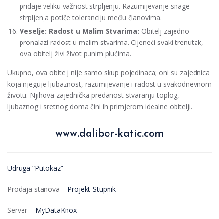
pridaje veliku važnost strpljenju. Razumijevanje snage
strpljenja potiče toleranciju među članovima.
Veselje: Radost u Malim Stvarima:
Obitelj zajedno
pronalazi radost u malim stvarima. Cijeneći svaki trenutak,
ova obitelj živi život punim plućima.
Ukupno, ova obitelj nije samo skup pojedinaca; oni su zajednica
koja njeguje ljubaznost, razumijevanje i radost u svakodnevnom
životu. Njihova zajednička predanost stvaranju toplog,
ljubaznog i sretnog doma čini ih primjerom idealne obitelji.
www.dalibor-katic.com
Udruga “Putokaz”
Prodaja stanova –
Projekt-Stupnik
Server –
MyDataKnox