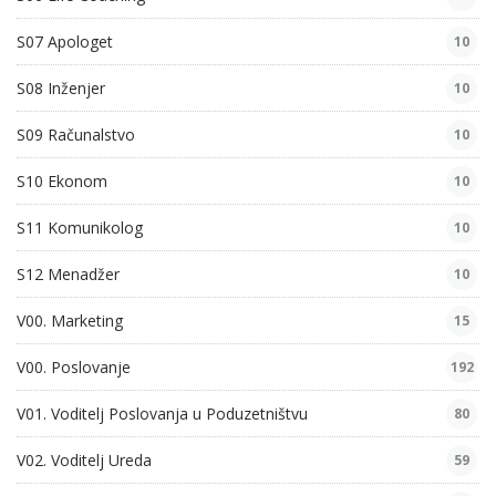
S07 Apologet
10
S08 Inženjer
10
S09 Računalstvo
10
S10 Ekonom
10
S11 Komunikolog
10
S12 Menadžer
10
V00. Marketing
15
V00. Poslovanje
192
V01. Voditelj Poslovanja u Poduzetništvu
80
V02. Voditelj Ureda
59