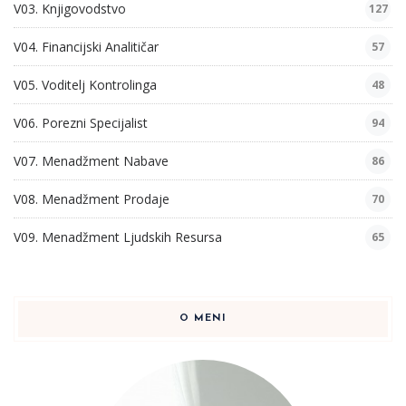
V03. Knjigovodstvo
127
V04. Financijski Analitičar
57
V05. Voditelj Kontrolinga
48
V06. Porezni Specijalist
94
V07. Menadžment Nabave
86
V08. Menadžment Prodaje
70
V09. Menadžment Ljudskih Resursa
65
O MENI