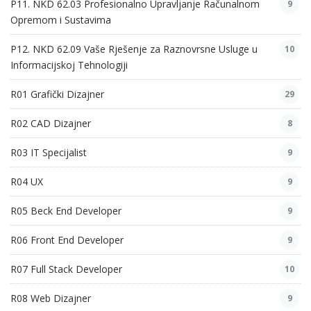
P11. NKD 62.03 Profesionalno Upravljanje Računalnom
9
Opremom i Sustavima
P12. NKD 62.09 Vaše Rješenje za Raznovrsne Usluge u
10
Informacijskoj Tehnologiji
R01 Grafički Dizajner
29
R02 CAD Dizajner
8
R03 IT Specijalist
9
R04 UX
9
R05 Beck End Developer
9
R06 Front End Developer
9
R07 Full Stack Developer
10
R08 Web Dizajner
9