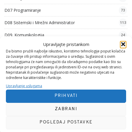
D07 Programiranje
73
D08 Sistemski i Mrežni Administrator
113
D09. Komunikologija
24
Upravljajte pristankom
D10. Iskustva
5
Da bismo pružili najbolje iskustvo, koristimo tehnologije poput kolačića
za čuvanje i/ili pristup informacijama o uređaju. Suglasnost s ovim
F01. Mehanika 1
8
tehnologijama će nam omogućiti da obrađujemo podatke kao što su
ponašanje pri pregledavanju ili jedinstveni ID-ovi na ovoj web stranici.
G01. Psihološke Pjesme
54
Nepristanak ili povlačenje suglasnosti može negativno utjecati na
određene karakteristike i funkcije.
G02. Zabavne Pjesme
6
Upravljanje uslugama
PRIHVATI
G03. Filozofske Pjesme
29
G04. Domoljubne Pjesme
ZABRANI
26
G05. Obiteljske Pjesme
46
POGLEDAJ POSTAVKE