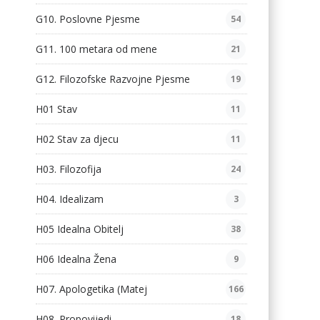
G10. Poslovne Pjesme
54
G11. 100 metara od mene
21
G12. Filozofske Razvojne Pjesme
19
H01 Stav
11
H02 Stav za djecu
11
H03. Filozofija
24
H04. Idealizam
3
H05 Idealna Obitelj
38
H06 Idealna Žena
9
H07. Apologetika (Matej
166
H08. Propovijedi
18