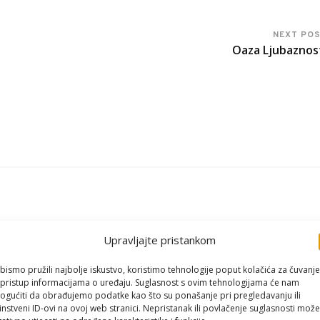
NEXT PO
Oaza Ljubaznos
Upravljajte pristankom
bismo pružili najbolje iskustvo, koristimo tehnologije poput kolačića za čuvanje
li pristup informacijama o uređaju. Suglasnost s ovim tehnologijama će nam
gućiti da obrađujemo podatke kao što su ponašanje pri pregledavanju ili
instveni ID-ovi na ovoj web stranici. Nepristanak ili povlačenje suglasnosti može