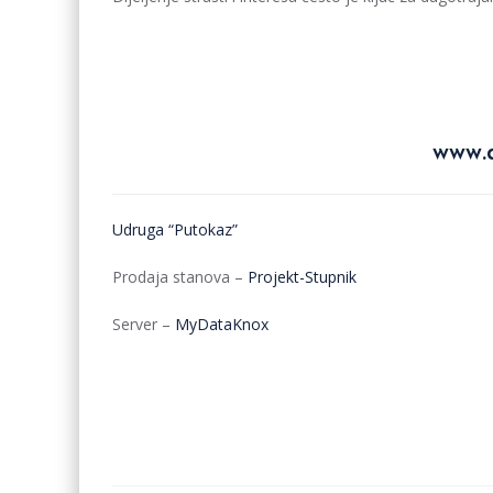
www.d
Udruga “Putokaz”
Prodaja stanova –
Projekt-Stupnik
Server –
MyDataKnox