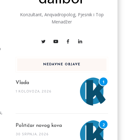
Konzultant, Anqvadropolog, Pjesnik i Top
Menadžer
o
NEDAVNE OBJAVE
Vlada
1 KOLOVOZA, 2026
i
u,
Političar novog kova
30 SRPNJA, 2026