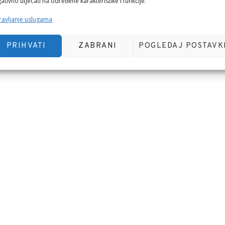
ativno utjecati na određene karakteristike i funkcije.
avljanje uslugama
PRIHVATI
ZABRANI
POGLEDAJ POSTAVK
 pregledniku za sljedeći put kada budem komentirao.