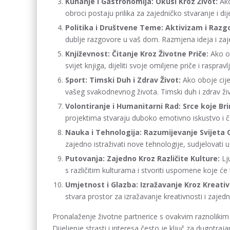
Kuhanje i Gastronomija: Okusi Kroz Život:
Ako
obroci postaju prilika za zajedničko stvaranje i dije
Politika i Društvene Teme: Aktivizam i Razg
dublje razgovore u vaš dom. Razmjena ideja i zaj
Književnost: Čitanje Kroz Životne Priče:
Ako ob
svijet knjiga, dijeliti svoje omiljene priče i rasprav
Sport: Timski Duh i Zdrav Život:
Ako oboje cije
vašeg svakodnevnog života. Timski duh i zdrav živo
Volontiranje i Humanitarni Rad: Srce koje Br
projektima stvaraju duboko emotivno iskustvo i 
Nauka i Tehnologija: Razumijevanje Svijeta 
zajedno istraživati nove tehnologije, sudjelovati 
Putovanja: Zajedno Kroz Različite Kulture:
Lj
s različitim kulturama i stvoriti uspomene koje će tra
Umjetnost i Glazba: Izražavanje Kroz Kreativ
stvara prostor za izražavanje kreativnosti i zajedn
Pronalaženje životne partnerice s ovakvim raznolikim
Dijeljenje strasti i interesa često je ključ za dugotraj