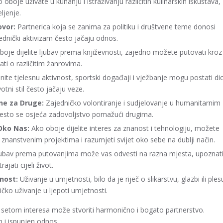
 oboje uživate u kuhanju i istraživanju različitih kulinarskih iskustava,
ljenje.
ovor:
Partnerica koja se zanima za politiku i društvene teme donosi
ednički aktivizam često jačaju odnos.
oje dijelite ljubav prema književnosti, zajedno možete putovati kroz
ljati o različitim žanrovima.
nite tjelesnu aktivnost, sportski događaji i vježbanje mogu postati di
tni stil često jačaju veze.
ine za Druge:
Zajedničko volontiranje i sudjelovanje u humanitarnim
često se osjeća zadovoljstvo pomažući drugima.
Oko Nas:
Ako oboje dijelite interes za znanost i tehnologiju, možete
u znanstvenim projektima i razumjeti svijet oko sebe na dublji način.
ubav prema putovanjima može vas odvesti na razna mjesta, upoznat
jati cijeli život.
nost:
Uživanje u umjetnosti, bilo da je riječ o slikarstvu, glazbi ili ples
ičko uživanje u ljepoti umjetnosti.
 setom interesa može stvoriti harmonično i bogato partnerstvo.
an i ispunjen odnos.