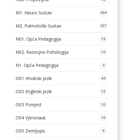
M1. Neuro Sustav
404
M2. Pulmološki Sustav
297
N01. Opća Pedagogija
19
N02. Razvojna Psihologija
10
N1. Opća Pedagogija
4
O01 Hrvatski jezik
44
O02 Engleski jezik
19
O03 Povijest
10
O04 Vjeronauk
10
O05 Zemljopis
9