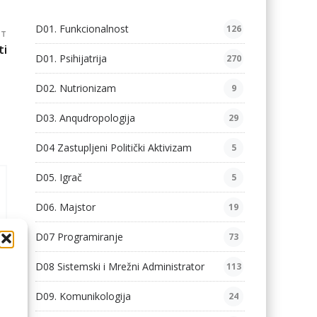
D01. Funkcionalnost
126
ST
ti
D01. Psihijatrija
270
D02. Nutrionizam
9
D03. Anqudropologija
29
D04 Zastupljeni Politički Aktivizam
5
D05. Igrač
5
D06. Majstor
19
D07 Programiranje
73
D08 Sistemski i Mrežni Administrator
113
D09. Komunikologija
24