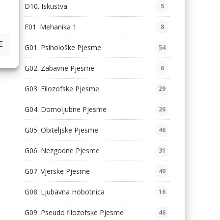
D10. Iskustva
5
F01. Mehanika 1
8
E
G01. Psihološke Pjesme
54
G02. Zabavne Pjesme
6
G03. Filozofske Pjesme
29
G04. Domoljubne Pjesme
26
G05. Obiteljske Pjesme
46
G06. Nezgodne Pjesme
31
G07. Vjerske Pjesme
40
G08. Ljubavna Hobotnica
16
G09. Pseudo filozofske Pjesme
46