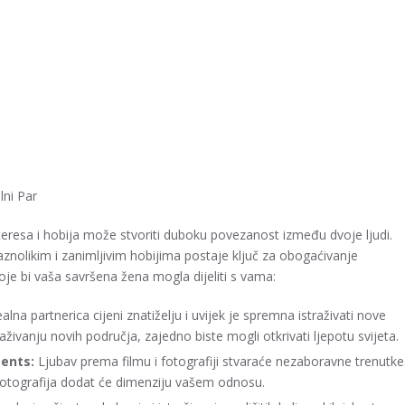
lni Par
nteresa i hobija može stvoriti duboku povezanost između dvoje ljudi.
raznolikim i zanimljivim hobijima postaje ključ za obogaćivanje
oje bi vaša savršena žena mogla dijeliti s vama:
alna partnerica cijeni znatiželju i uvijek je spremna istraživati nove
straživanju novih područja, zajedno biste mogli otkrivati ljepotu svijeta.
ments:
Ljubav prema filmu i fotografiji stvaraće nezaboravne trenutke
 fotografija dodat će dimenziju vašem odnosu.