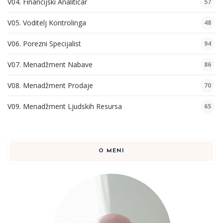
V04. Financijski Analitičar
57
V05. Voditelj Kontrolinga
48
V06. Porezni Specijalist
94
V07. Menadžment Nabave
86
V08. Menadžment Prodaje
70
V09. Menadžment Ljudskih Resursa
65
O MENI