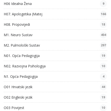
H06 Idealna Žena
9
H07. Apologetika (Matej
166
H08. Propovijedi
18
M1. Neuro Sustav
404
M2. Pulmološki Sustav
297
N01. Opća Pedagogija
19
N02. Razvojna Psihologija
10
N1. Opća Pedagogija
4
O01 Hrvatski jezik
44
O02 Engleski jezik
19
O03 Povijest
10