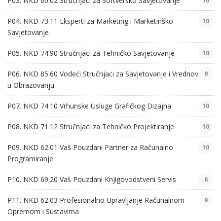
P03. NKD 60.02 Stručnjaci za Softversko Savjetovanje
10
P04. NKD 73.11 Eksperti za Marketing i Marketinško
10
Savjetovanje
P05. NKD 74.90 Stručnjaci za Tehničko Savjetovanje
10
P06. NKD 85.60 Vodeći Stručnjaci za Savjetovanje i Vrednovanje
9
u Obrazovanju
P07. NKD 74.10 Vrhunske Usluge Grafičkog Dizajna
10
P08. NKD 71.12 Stručnjaci za Tehničko Projektiranje
10
P09. NKD 62.01 Vaš Pouzdani Partner za Računalno
10
Programiranje
P10. NKD 69.20 Vaš Pouzdani Knjigovodstveni Servis
6
P11. NKD 62.03 Profesionalno Upravljanje Računalnom
9
Opremom i Sustavima