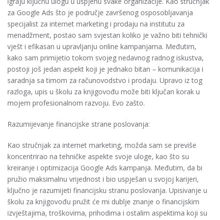
igraju ključnu ulogu u uspjehu svake organizacije. Kao stručnjak
za Google Ads što je područje završenog osposobljavanja
specijalist za internet marketing i prodaju na institutu za
menadžment, postao sam svjestan koliko je važno biti tehnički
vješt i efikasan u upravljanju online kampanjama. Međutim,
kako sam primijetio tokom svojeg nedavnog radnog iskustva,
postoji još jedan aspekt koji je jednako bitan – komunikacija i
saradnja sa timom za računovodstvo i prodaju. Upravo iz tog
razloga, upis u školu za knjigovođu može biti ključan korak u
mojem profesionalnom razvoju. Evo zašto.
Razumijevanje financijske strane poslovanja:
Kao stručnjak za internet marketing, možda sam se previše
koncentrirao na tehničke aspekte svoje uloge, kao što su
kreiranje i optimizacija Google Ads kampanja. Međutim, da bi
pružio maksimalnu vrijednost i bio uspješan u svojoj karijeri,
ključno je razumijeti financijsku stranu poslovanja. Upisivanje u
školu za knjigovođu pružit će mi dublje znanje o financijskim
izvještajima, troškovima, prihodima i ostalim aspektima koji su