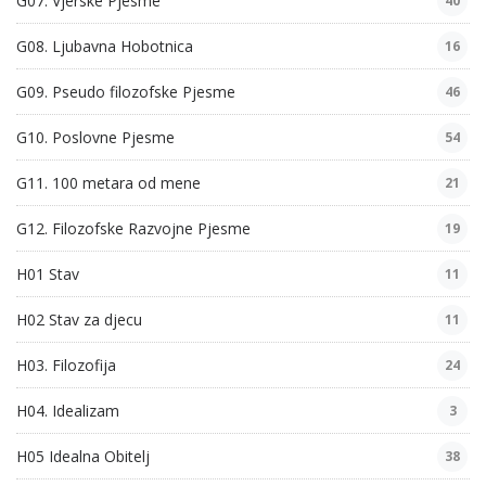
G07. Vjerske Pjesme
40
G08. Ljubavna Hobotnica
16
G09. Pseudo filozofske Pjesme
46
G10. Poslovne Pjesme
54
G11. 100 metara od mene
21
G12. Filozofske Razvojne Pjesme
19
H01 Stav
11
H02 Stav za djecu
11
H03. Filozofija
24
H04. Idealizam
3
H05 Idealna Obitelj
38