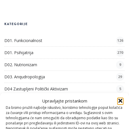
KATEGORIJE
D01. Funkcionalnost
126
D01. Psihijatrija
270
D02. Nutrionizam
9
D03. Anqudropologija
29
D04 Zastupljeni Politički Aktivizam
5
Upravljajte pristankom
D05. Igrač
5
Da bismo pružili najbolje iskustvo, koristimo tehnologije poput kolačića
za čuvanje i/ili pristup informacijama o uređaju. Suglasnost s ovim
D06. Majstor
19
tehnologijama će nam omogućiti da obrađujemo podatke kao što su
ponašanje pri pregledavanju ili jedinstveni ID-ovi na ovoj web stranici.
D07 Programiranje
73
Nepristanak ili povlačenje suglasnosti može negativno utjecati na