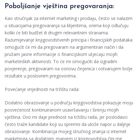
Poboljšanje vještina pregovaranja:
Kao stručnjak za internet marketing i prodaju, često se nalazim
u situacijama pregovaranja sa klijentima, onima koji odlučuju
koliki će biti budžet ili drugim relevantnim stranama.
Razumijevanje knjigovodstvenih principa i financijskih podataka
omogućit će mi da pregovaram na argumentiran način i da
pružam jasne informacije o financijskom utjecaju mojih
marketinških aktivnosti. To će mi omogućiti da izgradim
povjerenje, pregovaram na osnovu činjenica i ostvarujem bolje
rezultate u poslovnim pregovorima.
Povećanje vrijednosti na tržištu rada:
Dodatno obrazovanje u području knjigovodstva pokazuje moju
posvećenost kontinuiranom usavršavanju i širenju mojih
vještina. Ovo mi daje prednost na tržištu rada, jer poslodavci
često traže kandidate koji su spremni da ulože napor u daljnje
obrazovanje. Kombinacija mojeg stručnog znanja iz internet
marketinga sa dodatnim znanjem iz knjigovodstva čini me