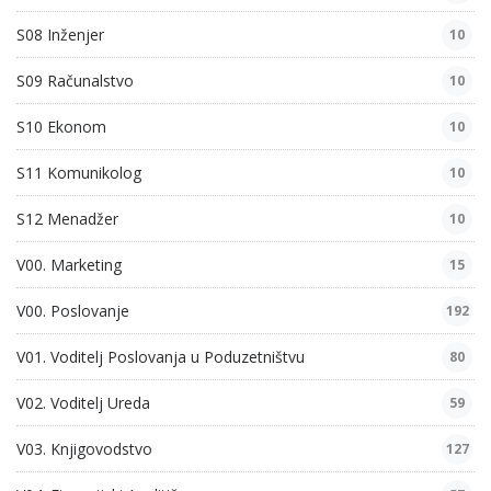
S08 Inženjer
10
S09 Računalstvo
10
S10 Ekonom
10
S11 Komunikolog
10
S12 Menadžer
10
V00. Marketing
15
V00. Poslovanje
192
V01. Voditelj Poslovanja u Poduzetništvu
80
V02. Voditelj Ureda
59
V03. Knjigovodstvo
127